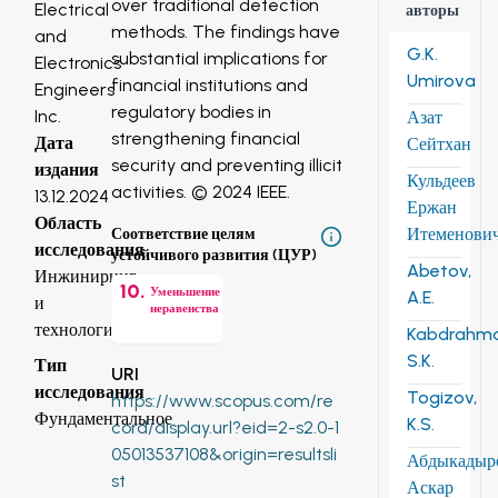
over traditional detection
Electrical
авторы
methods. The findings have
and
G.K.
substantial implications for
Electronics
Umirova
financial institutions and
Engineers
regulatory bodies in
Inc.
Азат
strengthening financial
Дата
Сейтхан
security and preventing illicit
издания
Кульдеев
activities. © 2024 IEEE.
13.12.2024
Ержан
Область
Итеменови
Соответствие целям
исследования
устойчивого развития (ЦУР)
Abetov,
Инжиниринг
10
.
Уменьшение
A.E.
и
неравенства
технологии
Kabdrahm
S.K.
Тип
URI
исследования
Togizov,
https://www.scopus.com/re
Фундаментальное
K.S.
cord/display.url?eid=2-s2.0-1
05013537108&origin=resultsli
Абдыкадыр
st
Аскар