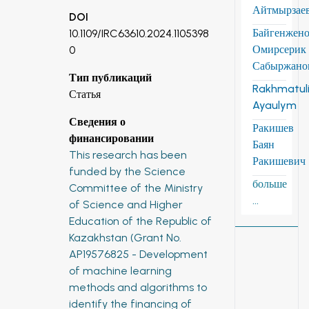
Айтмырзае
DOI
Байгенжен
10.1109/IRC63610.2024.1105398
Омирсерик
0
Сабыржано
Тип публикаций
Rakhmatuli
Статья
Ayaulym
Сведения о
Ракишев
финансировании
Баян
This research has been
Ракишевич
funded by the Science
больше
Committee of the Ministry
...
of Science and Higher
Education of the Republic of
Kazakhstan (Grant No.
AP19576825 - Development
of machine learning
methods and algorithms to
identify the financing of