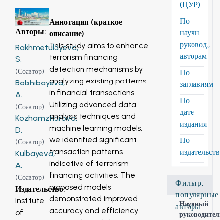
(ЦУР)
По
Аннотация (краткое
Авторы
:
научн.
описание)
руковод.,
This study aims to enhance
Rakhmetulayeva,
авторам
terrorism financing
S.
detection mechanisms by
(
Соавтор
)
По
analyzing existing patterns
Bolshibayeva,
заглавиям
in financial transactions.
A.
По
Utilizing advanced data
(
Соавтор
)
дате
analysis techniques and
Kozhamzharova,
издания
machine learning models,
D.
we identified significant
По
(
Соавтор
)
transaction patterns
издательст
Kulbayeva,
indicative of terrorism
A.
financing activities. The
(
Соавтор
)
Фильтр,
proposed models
Издательство
:
популярные
demonstrated improved
Institute
Научный
авторы
accuracy and efficiency
of
руководител