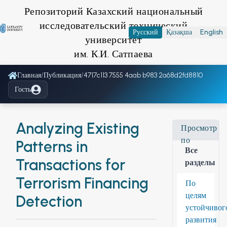
Репозиторий Казахский национальный
исследовательский технический
Русский
Қазақша
English
университет
им. К.И. Сатпаева
Главная
/
Публикация
/
4717c113 7555 4aab b983 2a68d2fd8810
Гость
Analyzing Existing
Просмотр
по
Patterns in
Все
Transactions for
разделы
Terrorism Financing
По
целям
Detection
устойчивог
развития