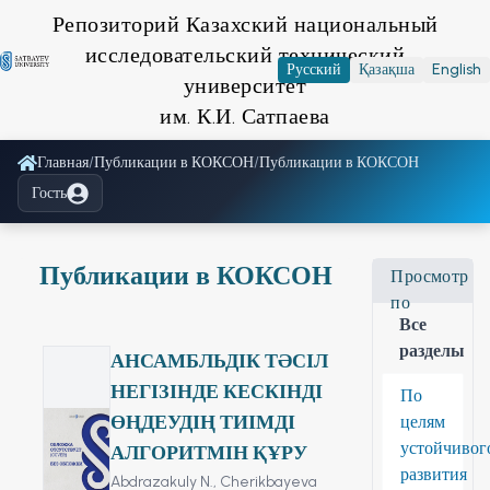
Репозиторий Казахский национальный
исследовательский технический
Русский
Қазақша
English
университет
им. К.И. Сатпаева
Главная
/
Публикации в КОКСОН
/
Публикации в КОКСОН
Гость
Публикации в КОКСОН
Просмотр
по
Все
разделы
АНСАМБЛЬДІК ТӘСІЛ
НЕГІЗІНДЕ КЕСКІНДІ
По
ӨҢДЕУДІҢ ТИІМДІ
целям
устойчивог
АЛГОРИТМІН ҚҰРУ
развития
Abdrazakuly N.,
Cherikbayeva