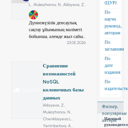
(ЦУР)
L.,
Mukazhanov, N.,
Alibiyeva, Z.,
По
9
научн.
Дүниежүзілік денсаулық
руковод.,
сақтау ұйымының мәліметі
авторам
бойынша, әлемде жыл сайын
По
23.05.2026
17 миллионнан астам адам
заглавиям
қан айналымы жүйесінің
ауруларынан қайтыс болады,
По
олардың жартысы
Сравнение
дате
коронарлық артерия ауруы
издания
возможностей
мен ми инсультінен қайтыс
NoSQL
По
болады. Болжамдық
издательст
колоночных базы
бағалаулар қазіргі өсу
данных
қарқынын сақтай отырып,
қан айналымы жүйесі
Alibiyeva, Z.,
Фильтр,
ауруларынан болатын өлім-
Mukazhanov, N.,
популярные
жітім 2024 жылға қарай
Научный
Cherikbayeva L.,
авторы
руководител
дүние жүзінде жылына 25
Yerimbetova, A.,