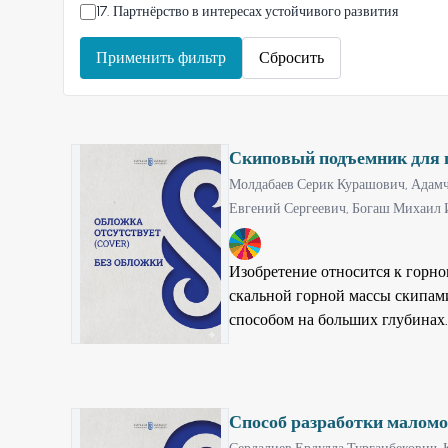
17
.
Партнёрство в интересах устойчивого развития
Применить фильтр
Сбросить
Скиповый подъемник для 
Молдабаев Серик Курашович,
Адамч
Евгений Сергеевич,
Богаш Михаил 
9
Изобретение относится к горно
скальной горной массы скипам
способом на больших глубинах
открытых горных работ осущест
и шкивов и связанные с привод
который лежит на опорах, нижн
- под разгрузку, отличается те
Способ разработки малом
одна за одной, на каждой из ко