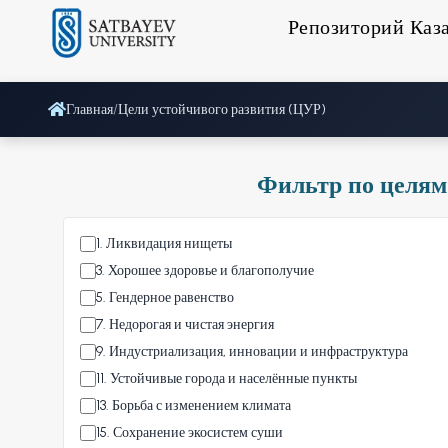
Репозиторий Каз
Главная
/
Цели устойчивого развития (ЦУР)
Фильтр по целям
1
.
Ликвидация нищеты
3
.
Хорошее здоровье и благополучие
5
.
Гендерное равенство
7
.
Недорогая и чистая энергия
9
.
Индустриализация, инновации и инфраструктура
11
.
Устойчивые города и населённые пункты
13
.
Борьба с изменением климата
15
.
Сохранение экосистем суши