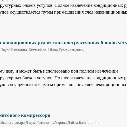
роцесса производства подсолнечного масла, обладающие
руктурных блоков уступов. Полное извлечение кондиционных р
ующими свойствами.
упов осуществляется путем примешивания слоя некондиционны
 расширенное извлечение полезных компонентов в концентрат
я отработки массива пород на контакте пород разной сложности 
деления границы по предельно допустимым минимальным значен
ционных руд сложной конфигурации вокруг рудного тела, кото
я кондиционных руд из сложноструктурных блоков уст
 из рудного тела. Технический результат предлагаемого изобре
 Зауре Баяновна,
Куттыбаев Айдар Ермекалиевич,
зработке сложноструктурных блоков разубоживание переходит в
 руд. Увеличивается как объем извлекаемой руды, так и расшире
ов в концентрат.
ому делу и может быть использовано при полном извлечении
руктурных блоков уступов. Полное извлечение кондиционных р
упов осуществляется путем примешивания слоя некондиционны
м расширенное извлечение полезных компонентов в концентрат
я отработки массива пород на контакте пород разной сложности 
деления границы по предельно допустимым минимальным значен
ционных руд сложной конфигурации вокруг рудного тела, кото
винтового компрессора
 из рудного тела. Технический результат предлагаемого изобре
анбаева Динара Джумабаевна,
Сабирова Ляйла Бахтияровна,
зработке сложноструктурных блоков разубоживание переходит в