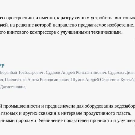
 руд. Увеличивается как объем извлекаемой руды, так и расшире
ов в концентрат.
ессоростроению, а именно, к разгрузочным устройства винтовы
ачей, на решение которой направлено предлагаемое изобретение, 
ого винтового компрессорв с улучшенными техническими
о устройства. Решение данной технической задачи достигнуто за
угодеформируемой Г-образной по форме с взаимно перпендикул
и, связанными между собой односторонне открытой неполнокр
ерийной части поршня изготовлены равномерно по окружности
тр
стия с беззазорно взаимодействующими с ними штоками, один к
 Боранбай Товбасарович ,
Судаков Андрей Константинович,
Судакова Диан
действует с торцовой поверхностью цилиндрического корпуса, 
ич,
Павличенко Артем Володимирович,
Шумов Андрей Сергеевич,
Куттыб
упругий элемент, например, набор тарельчатых пружин, взаимод
Дагистановна,
ью дополнительно введённых в состав поршня по количеству шт
линдров. Технический результат от использования предлагаемо
сширении функциональных возможностей и в улучшении техниче
ой промышленности и предназначена для оборудования водозабо
 газовых и других скважин в интервале продуктивного пласта,
нными породами. Увеличение показателей прочности и улучше
йного блока осуществляется за счет того, что гравийный фильт
стых цилиндрических колец гравийной обсыпки, в котором осн