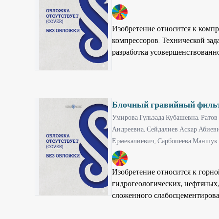
категорию извлекаемых запасов
9
извлечение полезных компонент
Изобретение относится к компр
компрессоров. Технической зад
разработка усовершенствованн
характеристиками разгрузочног
того, что пята выполнена упр
полнокруговыми поверхностям
кольцевой выкружкой, в периф
Блочный гравийный филь
расположенные сквозные отвер
Умирова Гульзада Кубашевна,
Ратов
каждого штока локально взаимо
Андреевна,
Сейдалиев Аскар Абиев
противоположный конец через 
Ермекалиевич,
Сарбопеева Маншук 
с донной торцевой поверхност
жёстко связанных с поршнем ци
9
изобретения заключается в ра
Изобретение относится к горн
характеристик.
гидрогеологических, нефтяных,
сложенного слабосцементирова
фильтрационных свойства грави
выполнен в виде системы пори