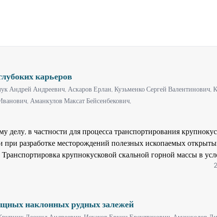
глубоких карьеров
ук Андрей Андреевич,
Аскаров Ерлан,
Кузьменко Сергей Валентинович,
Иванович,
Аманкулов Максат Бейсенбекович,
му делу, в частности для процесса транспортирования крупноку
и при разработке месторождений полезных ископаемых открыт
. Транспортировка крупнокусковой скальной горной массы в ус
2
вляется за счет скипов, попарно уравновешенных через систему
ным барабаном, которым приводятся в движение по рельсовому 
яя из которых оборудована под загрузку скипа горной массой, а 
м, что рельсовый путь состоит из секций, последовательно разме
ощных наклонных рудных залежей
торых действует отдельная пара скипов, к оси заднего колеса кот