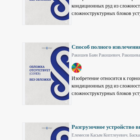
активные вещества из отхода п
кондиционных руд из сложност
пенообразующими и эмульгир
сложноструктурных блоков уст
определенных размеров причем
достигается за счет применени
усреднение пород путем опре
полезных компонентов неконди
Способ полного извлечени
обогащают высокосортной рудой
Ракишев Баян Ракишевич,
Ракишева
заключается в том, что при ра
категорию извлекаемых запасов
9
извлечение полезных компонент
Изобретение относится к горн
кондиционных руд из сложност
сложноструктурных блоков уст
определенных размеров, приче
достигается за счет применени
усреднение пород путем опре
полезных компонентов неконди
Разгрузочное устройство 
обогащают высокосортной рудой
Елемесов Касым Коптлеуевич,
Баск
заключается в том, что при ра