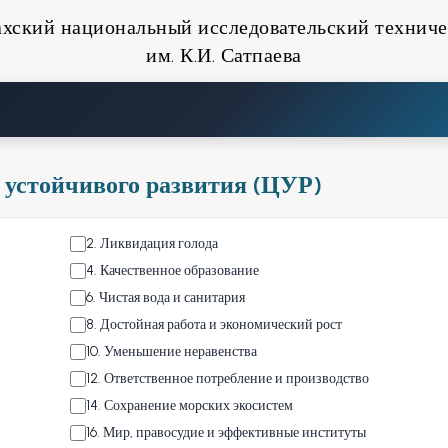
ахский национальный исследовательский техниче
им. К.И. Сатпаева
 устойчивого развития (ЦУР)
2
.
Ликвидация голода
4
.
Качественное образование
6
.
Чистая вода и санитария
8
.
Достойная работа и экономический рост
10
.
Уменьшение неравенства
12
.
Ответственное потребление и производство
14
.
Сохранение морских экосистем
16
.
Мир, правосудие и эффективные институты