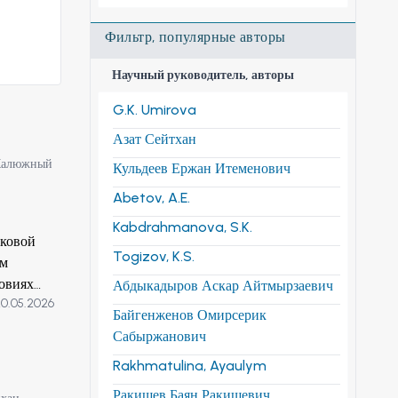
Фильтр, популярные авторы
Научный руководитель, авторы
G.K. Umirova
Азат Сейтхан
Калюжный
Кульдеев Ержан Итеменович
Abetov, A.E.
Kabdrahmanova, S.K.
сковой
Togizov, K.S.
ым
ловиях
Абдыкадыров Аскар Айтмырзаевич
0.05.2026
 тросов
Байгенженов Омирсерик
пути,
Сабыржанович
верхняя
Rakhmatulina, Ayaulym
щённых
орых
Ракишев Баян Ракишевич