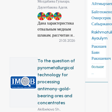
Молдабаева Гульнара,
Айтмырзае
Даулетбакова Аделя,
Байгенжен
4
12
13
Омирсерик
Дана характеристика
Сабыржано
отвальным медным
Rakhmatuli
шлакам, рассчитан их
Ayaulym
21.05.2026
рациональный
Ракишев
состав. Для
Баян
эффективной
Ракишевич
переработки
To the question of
подобных шлаков
больше
pyrometallurgical
предложено
...
technology for
применение процесса
processing
выщелачивания
antimony-gold-
растворами серной
кислоты, не
bearing ores and
требующего затрат
concentrates
тепловой энергии
Akilbekova Sh.,