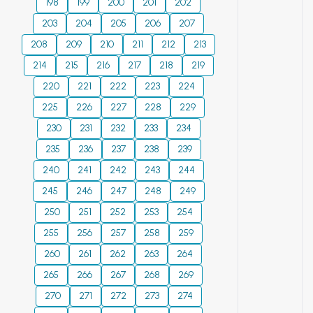
198
199
fitting the
200
201
202
prospects of using
experimental data
203
204
205
206
207
these structures as
with exponential
208
209
210
211
212
213
sensors.
kinetic equation,
214
215
216
217
218
219
Yander diffusion
220
221
equation, Drozdov-
222
223
224
Rotinyan equation,
225
226
227
228
229
and Prout-Tompkins
230
231
232
233
234
equation. Amongst
235
236
237
238
239
all these tested
240
241
kinetic equations,
242
243
244
the diffusion-
245
246
247
248
249
controlled process
250
251
252
253
254
showed a higher
255
256
257
258
259
goodness-of-fit
260
261
with experimental
262
263
264
data.
265
266
267
268
269
Thermodynamic
270
271
272
273
274
aspects were also