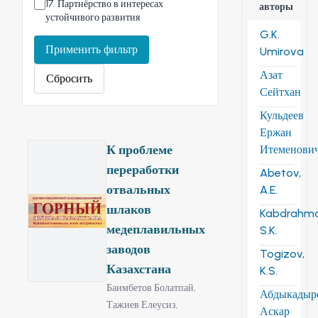
17
.
Партнёрство в интересах
авторы
устойчивого развития
G.K.
Применить фильтр
Umirova
Азат
Сбросить
Сейтхан
Кульдеев
Ержан
К проблеме
Итеменови
переработки
Abetov,
отвальных
A.E.
шлаков
Kabdrahm
медеплавильных
S.K.
заводов
Togizov,
Казахстана
K.S.
Баимбетов Болатпай,
Абдыкадыр
Тажиев Елеусиз,
Аскар