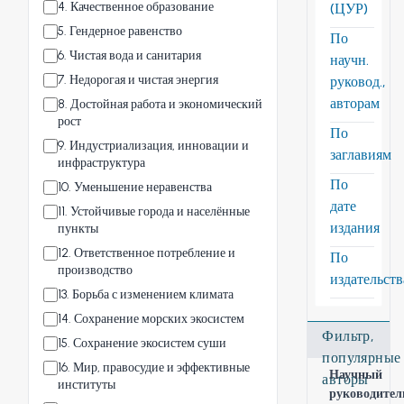
4
.
Качественное образование
(ЦУР)
5
.
Гендерное равенство
По
6
.
Чистая вода и санитария
научн.
7
.
Недорогая и чистая энергия
руковод.,
авторам
8
.
Достойная работа и экономический
рост
По
9
.
Индустриализация, инновации и
заглавиям
инфраструктура
По
10
.
Уменьшение неравенства
дате
11
.
Устойчивые города и населённые
издания
пункты
12
.
Ответственное потребление и
По
производство
издательст
13
.
Борьба с изменением климата
14
.
Сохранение морских экосистем
Фильтр,
15
.
Сохранение экосистем суши
популярные
16
.
Мир, правосудие и эффективные
Научный
авторы
институты
руководител