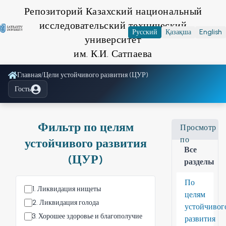
Репозиторий Казахский национальный
исследовательский технический
Русский
Қазақша
English
университет
им. К.И. Сатпаева
Главная
/
Цели устойчивого развития (ЦУР)
Гость
Фильтр по целям
Просмотр
по
устойчивого развития
Все
(ЦУР)
разделы
По
1
.
Ликвидация нищеты
целям
2
.
Ликвидация голода
устойчивог
3
.
Хорошее здоровье и благополучие
развития