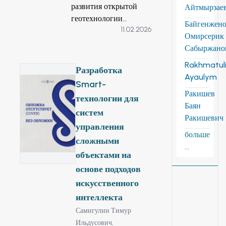
развития открытой
Айтмырзае
геотехнологии
Байгенжен
11.02.2026
продолжается
Омирсерик
совершенствование
Сабыржано
горнотранспортной
Rakhmatuli
техники, связанное с
Разработка
Ayaulym
увеличением
Smart-
единичной мощности
Ракишев
технологии для
карьерных
Баян
систем
экскаваторов (с
Ракишевич
управления
емкостью ковша до
больше
40-50 м3 ),
сложными
...
автосамосвалов
объектами на
(грузоподъемностью
основе подходов
до 300 т и выше),
искусственного
крутонаклонных
интеллекта
конвейеров (угол
Самигулин Тимур
подъема до 50°),
Ильдусович,
вместе с тем