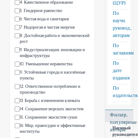
4
.
Качественное образование
(ЦУР)
5
.
Гендерное равенство
По
6
.
Чистая вода и санитария
научн.
7
.
Недорогая и чистая энергия
руковод.,
авторам
8
.
Достойная работа и экономический
рост
По
9
.
Индустриализация, инновации и
заглавиям
инфраструктура
По
10
.
Уменьшение неравенства
дате
11
.
Устойчивые города и населённые
издания
пункты
12
.
Ответственное потребление и
По
производство
издательст
13
.
Борьба с изменением климата
14
.
Сохранение морских экосистем
Фильтр,
15
.
Сохранение экосистем суши
популярные
16
.
Мир, правосудие и эффективные
Научный
авторы
институты
руководител