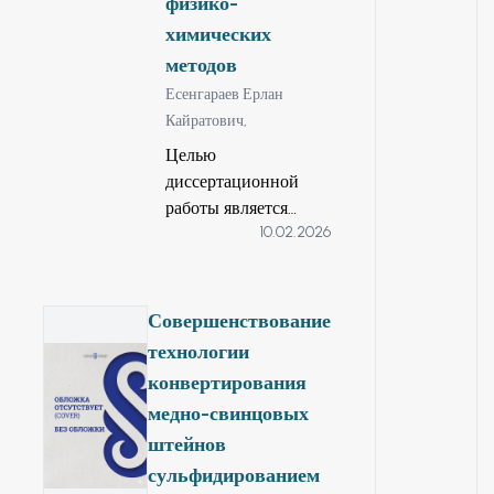
физико-
химических
методов
Есенгараев Ерлан
Кайратович,
Целью
диссертационной
работы является
10.02.2026
научное обоснование
интенсификации
процесса кучного
выщелачивания
Совершенствование
золота за счет
технологии
использования
конвертирования
пероксида водорода
медно-свинцовых
и ацетата натрия для
штейнов
повышения скорости
растворения и
сульфидированием