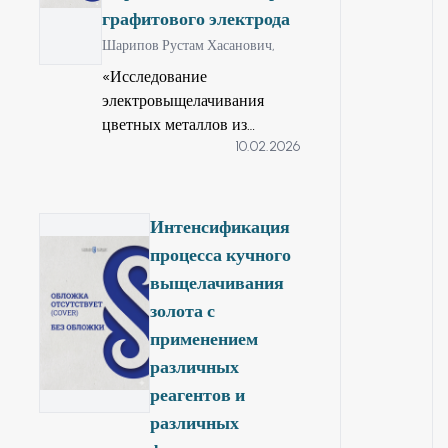
материалов, но
графитового электрода
последние
Шарипов Рустам Хасанович,
исследования
«Исследование
показали
электровыщелачивания
возможность их
цветных металлов из
использования в
10.02.2026
многокомпонентного сырья
качестве материала
с помощью сера-
корпусов
графитового электрода» по
промышленного
специальности 6D070900 –
оборудования.
Интенсификация
Металлургия.
процесса кучного
выщелачивания
золота с
применением
различных
реагентов и
различных