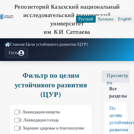
Репозиторий Казахский национальный
исследовательский технический
Русский
Қазақша
English
университет
им. К.И. Сатпаева
Главная
/
Цели устойчивого развития (ЦУР)
Гость
Фильтр по целям
Просмотр
по
устойчивого развития
Все
(ЦУР)
разделы
По
1
.
Ликвидация нищеты
целям
2
.
Ликвидация голода
устойчивог
3
.
Хорошее здоровье и благополучие
развития