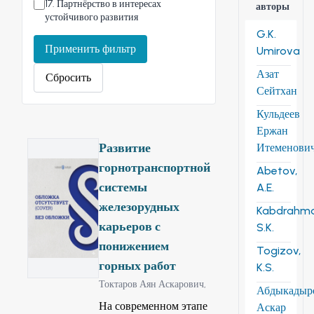
17
.
Партнёрство в интересах
авторы
устойчивого развития
G.K.
Применить фильтр
Umirova
Азат
Сбросить
Сейтхан
Кульдеев
Ержан
Развитие
Итеменови
горнотранспортной
Abetov,
системы
A.E.
железорудных
Kabdrahm
карьеров с
S.K.
понижением
Togizov,
горных работ
K.S.
Токтаров Аян Аскарович,
Абдыкадыр
На современном этапе
Аскар