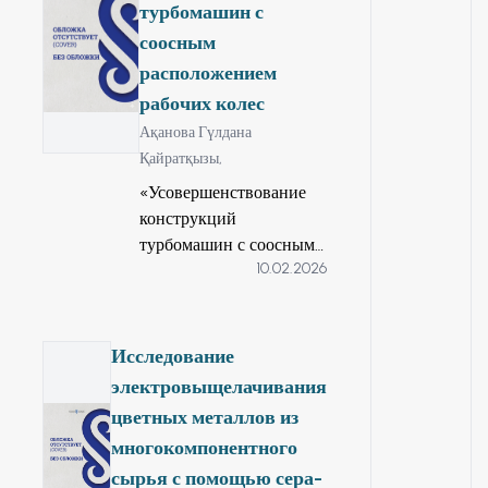
(mainstream),
турбомашин с
изделия,
связанных с
соосным
способствуют
управлением
расположением
созданию
развитием.
эффективной,
рабочих колес
конкурентно
Ақанова Гүлдана
способной техники,
Қайратқызы,
при этом не
«Усовершенствование
требующие больших
конструкций
капиталовложений.
турбомашин с соосным
Технология
10.02.2026
расположением рабочих
изготовления
колес» по
изделий из
образовательной
инновационных
программе 8D07110 –
Исследование
материалов известна
Цифровая инженерия
электровыщелачивания
и в основном нашла
машин и оборудовании.
применение в
цветных металлов из
производстве
многокомпонентного
строительных
сырья с помощью сера-