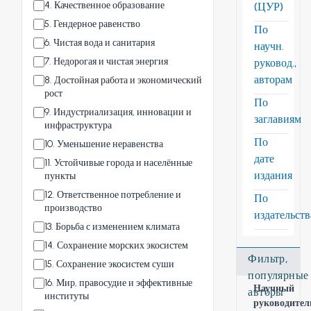
4
.
Качественное образование
(ЦУР)
5
.
Гендерное равенство
По
6
.
Чистая вода и санитария
научн.
7
.
Недорогая и чистая энергия
руковод.,
авторам
8
.
Достойная работа и экономический
рост
По
9
.
Индустриализация, инновации и
заглавиям
инфраструктура
По
10
.
Уменьшение неравенства
дате
11
.
Устойчивые города и населённые
издания
пункты
12
.
Ответственное потребление и
По
производство
издательст
13
.
Борьба с изменением климата
14
.
Сохранение морских экосистем
Фильтр,
15
.
Сохранение экосистем суши
популярные
16
.
Мир, правосудие и эффективные
Научный
авторы
институты
руководител