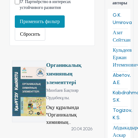
17
.
Партнёрство в интересах
авторы
устойчивого развития
G.K.
Применить фильтр
Umirova
Азат
Сбросить
Сейтхан
Кульдеев
Ержан
Органикалық
Итеменови
химияның
Abetov,
элементтері
A.E.
Минбаев Бақтияр
Kabdrahm
Ордабекұлы,
S.K.
Оқу құралында
Togizov,
"Органикалық
K.S.
химияның
Абдыкадыр
20.04.2026
элементтері" пәні
Аскар
бойынша