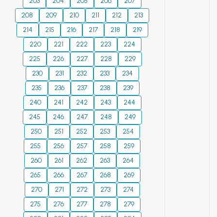
және полиграфиялық
203
204
205
206
207
өндірістің
208
209
210
211
212
213
инженерлік-
214
215
216
217
218
219
техникалық
220
221
222
223
224
мамандарына
пайдалы болады.
225
226
227
228
229
230
231
232
233
234
235
236
237
238
239
240
241
242
243
244
245
246
247
248
249
250
251
252
253
254
255
256
257
258
259
260
261
262
263
264
265
266
267
268
269
270
271
272
273
274
275
276
277
278
279