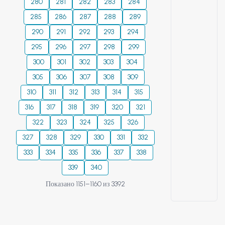
280
281
282
283
284
285
286
287
288
289
290
291
292
293
294
295
296
297
298
299
300
301
302
303
304
305
306
307
308
309
310
311
312
313
314
315
316
317
318
319
320
321
322
323
324
325
326
327
328
329
330
331
332
333
334
335
336
337
338
339
340
Показано 1151–1160 из 3392