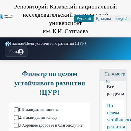
Репозиторий Казахский национальный
исследовательский технический
Русский
Қазақша
English
университет
им. К.И. Сатпаева
Главная
/
Цели устойчивого развития (ЦУР)
Гость
Фильтр по целям
Просмотр
по
устойчивого развития
Все
(ЦУР)
разделы
По
1
.
Ликвидация нищеты
целям
2
.
Ликвидация голода
устойчивог
3
.
Хорошее здоровье и благополучие
развития