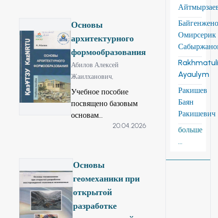
Айтмырзае
органикалық
химияның негізгі
Байгенжен
Основы
түсініктері,
Омирсерик
архитектурного
коваленттік байланыс
Сабыржано
формообразования
табиғаты,
Rakhmatuli
Абилов Алексей
электрондық
Ayaulym
Жаилханович,
эффектілер,
Ракишев
Учебное пособие
қаныққан,
Баян
посвящено базовым
қанықпаган
Ракишевич
основам
көмірсутектер,
20.04.2026
архитектурной
галлогентуындылар,
больше
специальности -
спирттер мен
...
теории и практике
фенолдар,
архитектурной
оксоқосылыстар,
Основы
композиции. На
көмірсутектердің
геомеханики при
многочисленных
күкірттік және
открытой
исторических и
азоттық туындылары,
разработке
современных
көмірсулар,