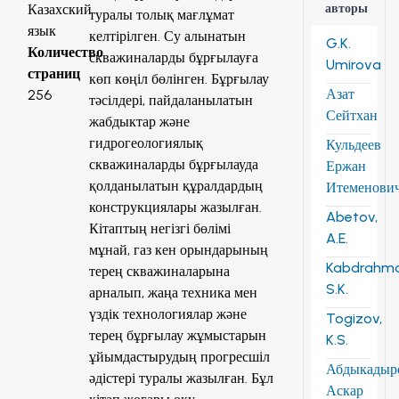
авторы
Казахский
туралы толық мағлұмат
язык
келтірілген. Су алынатын
G.K.
Количество
скважиналарды бұрғылауға
Umirova
страниц
көп көңіл бөлінген. Бұрғылау
Азат
256
тәсілдері, пайдаланылатын
Сейтхан
жабдыктар және
гидрогеологиялық
Кульдеев
скважиналарды бұрғылауда
Ержан
қолданылатын құралдардың
Итеменови
конструкциялары жазылған.
Abetov,
Кітаптың негізгі бөлімі
A.E.
мұнай, газ кен орындарының
Kabdrahm
терең скважиналарына
S.K.
арналып, жаңа техника мен
үздік технологиялар және
Togizov,
терең бұрғылау жұмыстарын
K.S.
ұйымдастырудың прогресшіл
Абдыкадыр
әдістері туралы жазылған. Бұл
Аскар