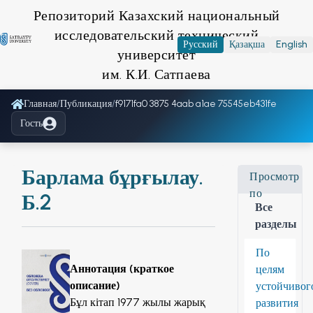
Репозиторий Казахский национальный
исследовательский технический
Русский
Қазақша
English
университет
им. К.И. Сатпаева
Главная
/
Публикация
/
f9171fa0 3875 4aab a1ae 75545eb431fe
Гость
Барлама бұрғылау.
Просмотр
по
Б.2
Все
разделы
По
Аннотация (краткое
целям
описание)
устойчивог
Бұл кітап 1977 жылы жарық
развития