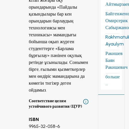
кітап жоғары оқу
Айтмырзае
орындарында «Пайдалы
Байгенжен
қазындылары бар кен
Омирсерик
орындарын барлаудың
Сабыржано
технологиясы мен
техникасы» мамандығы
Rakhmatuli
бойынша оқып жүрген
Ayaulym
студенттерге «Барлама
Ракишев
бұрғылау» пәнінен оқулық
Баян
ретінде ұсынылады. Сонымен
Ракишевич
бірге, ғылыми қызметкерлер
мен өндіріс мамандарына да
больше
көмегін тигізер деген
...
ойдамыз.
Соответствие целям
устойчивого развития (ЦУР)
ISBN
9965-32-058-6