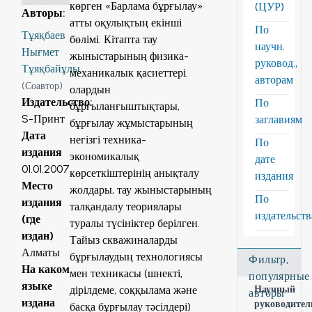
көрген «Барлама бұрғылау»
(ЦУР)
Авторы
:
атты оқулықтың екінші
По
Тұяқбаев
бөлімі. Кітапта тау
научн.
Нығмет
жыныстарының физика-
руковод.,
Тұяқбайұлы
механикалык қасиеттері.
авторам
(
Соавтор
)
олардын
Издательство
:
По
бұрғыланғыштықтары,
S-Принт
заглавиям
бұрғылау жұмыстарының
Дата
негізгі техника-
По
издания
экономикалық
дате
01.01.2007
көрсеткіштерінің анықталу
издания
Место
жолдары, тау жыныстарының
По
издания
талқандалу теориялары
издательст
(где
туралы түсініктер берілген.
издан)
Тайыз скважиналарды
Алматы
бұрғылаудың технологиясы
Фильтр,
На каком
мен техникасы (шнекті,
популярные
языке
дірілдеме, соққылама және
Научный
авторы
издана
руководител
басқа бұрғылау тәсілдері)