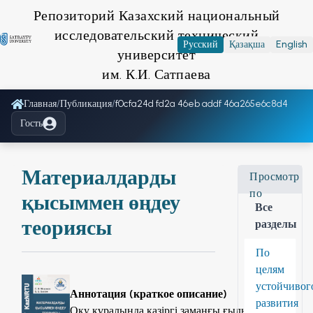
Репозиторий Казахский национальный
исследовательский технический
Русский
Қазақша
English
университет
им. К.И. Сатпаева
Главная
/
Публикация
/
f0cfa24d fd2a 46eb addf 46a265e6c8d4
Гость
Материалдарды
Просмотр
по
қысыммен өңдеу
Все
теориясы
разделы
По
целям
устойчивог
Аннотация (краткое описание)
развития
Оқу құралында қазіргі заманғы ғылымдық