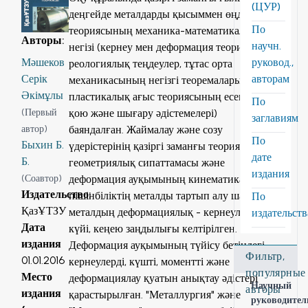
(ЦУР)
деңгейде металдарды қысыммен өңдеу
По
теориясының механика-математикалық
Авторы
:
научн.
негізі (кернеу мен деформация теориясы,
руковод.,
Мәшеков
реологиялық теңдеулер, тұтас орта
авторам
Серік
механикасының негізгі теоремалары,
Әкімұлы
пластикалық ағыс теориясының есептерін
По
қою және шығару әдістемелері)
(
Первый
заглавиям
баяндалған. Жаймалау және созу
автор
)
По
Быхин Б.
үдерістерінің қазіргі заманғы теориясы,
дате
Б.
геометриялық сипаттамасы және
издания
деформация ауқымының кинематикасы,
(
Соавтор
)
Издательство
:
пішінбіліктің металды тартып алу шарты,
По
ҚазҰТЗУ
металдың деформациялық - кернеулік
издательст
Дата
күйі, кеңею заңдылығы келтірілген.
издания
Деформация ауқымының түйісу бетіндегі
Фильтр,
01.01.2016
кернеулерді, күшті, моментті және
популярные
Место
деформациялау қуатын анықтау әдістері
Научный
авторы
издания
қарастырылған. "Металлургия" және
руководител