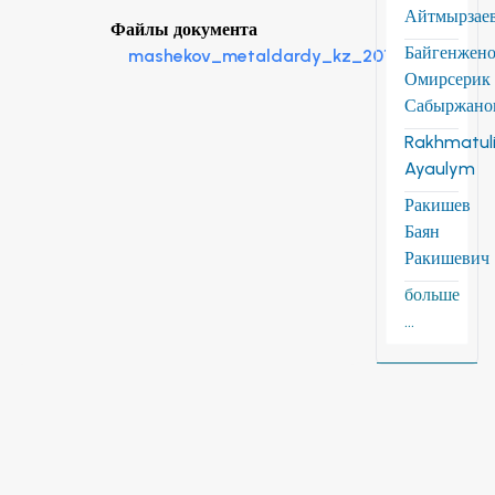
Айтмырзае
Файлы документа
Байгенжен
mashekov_metaldardy_kz_2016.pdf
Омирсерик
Сабыржано
Rakhmatuli
Ayaulym
Ракишев
Баян
Ракишевич
больше
...