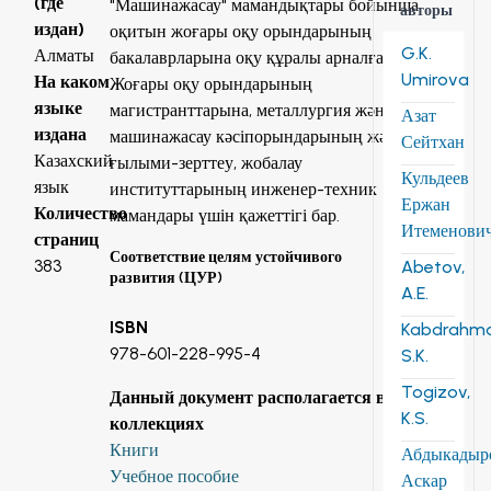
(где
"Машинажасау" мамандықтары бойынша
авторы
издан)
оқитын жоғары оқу орындарының
G.K.
Алматы
бакалаврларына оқу құралы арналған.
Umirova
На каком
Жоғары оқу орындарының
языке
магистранттарына, металлургия және
Азат
издана
машинажасау кәсіпорындарының және
Сейтхан
Казахский
ғылыми-зерттеу, жобалау
Кульдеев
язык
институттарының инженер-техник
Ержан
Количество
мамандары үшін қажеттігі бар.
Итеменови
страниц
Соответствие целям устойчивого
383
Abetov,
развития (ЦУР)
A.E.
ISBN
Kabdrahm
978-601-228-995-4
S.K.
Togizov,
Данный документ располагается в
K.S.
коллекциях
Книги
Абдыкадыр
Учебное пособие
Аскар