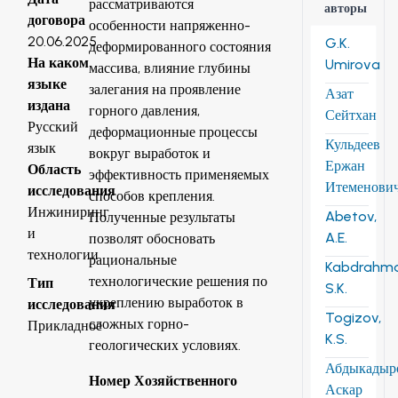
рассматриваются
авторы
договора
особенности напряженно-
20.06.2025
G.K.
деформированного состояния
На каком
Umirova
массива, влияние глубины
языке
залегания на проявление
Азат
издана
горного давления,
Сейтхан
Русский
деформационные процессы
Кульдеев
язык
вокруг выработок и
Ержан
Область
эффективность применяемых
Итеменови
исследования
способов крепления.
Инжиниринг
Abetov,
Полученные результаты
и
A.E.
позволят обосновать
технологии
рациональные
Kabdrahm
технологические решения по
Тип
S.K.
укреплению выработок в
исследования
Togizov,
сложных горно-
Прикладное
K.S.
геологических условиях.
Абдыкадыр
Номер Хозяйственного
Аскар