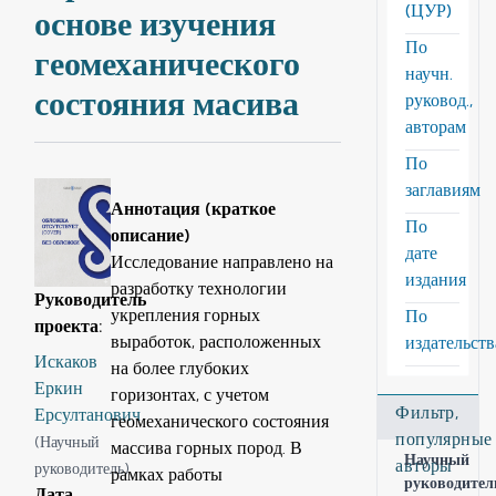
(ЦУР)
основе изучения
По
геомеханического
научн.
состояния масива
руковод.,
авторам
По
заглавиям
Аннотация (краткое
По
описание)
дате
Исследование направлено на
издания
разработку технологии
Руководитель
укрепления горных
По
проекта
:
выработок, расположенных
издательст
Искаков
на более глубоких
Еркин
горизонтах, с учетом
Фильтр,
Ерсултанович
геомеханического состояния
популярные
(
Научный
массива горных пород. В
Научный
авторы
руководитель
)
рамках работы
руководител
Дата