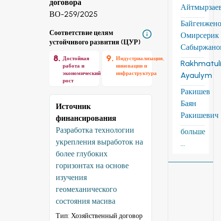
договора
Айтмырзае
ВО-259/2025
Байгенжен
Соответствие целям
Омирсерик
устойчивого развития (ЦУР)
Сабыржано
8
.
9
.
Достойная
Индустриализация,
Rakhmatuli
работа и
инновации и
экономический
инфраструктура
Ayaulym
рост
Ракишев
Баян
Источник
Ракишевич
финансирования
Разработка технологии
больше
укрепления выработок на
...
более глубоких
горизонтах на основе
изучения
геомеханического
состояния масива
Тип:
Хозяйственный договор