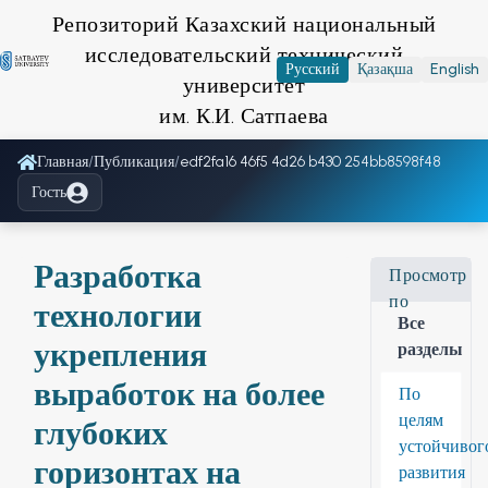
Репозиторий Казахский национальный
исследовательский технический
Русский
Қазақша
English
университет
им. К.И. Сатпаева
Главная
/
Публикация
/
edf2fa16 46f5 4d26 b430 254bb8598f48
Гость
Разработка
Просмотр
по
технологии
Все
укрепления
разделы
выработок на более
По
целям
глубоких
устойчивог
горизонтах на
развития