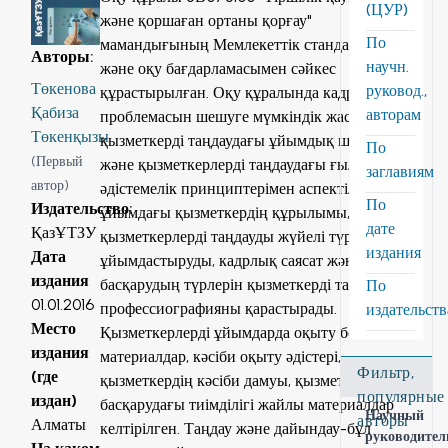
(ЦУР)
және қоршаған ортаны қорғау"
По
мамандығының Мемлекеттік стандартымен
Авторы
:
научн.
және оқу бағдарламасымен сәйкес
Төкенова
руковод.,
құрастырылған. Оқу құралында кадр
Қабиза
авторам
проблемасын шешуге мүмкіндік жасайтын,
Төкенқызы
қызметкерді таңдаудағы ұйымдық шаралары
По
(
Первый
және қызметкерлерді таңдаудағы ғылыми-
заглавиям
автор
)
әдістемелік принциптерімен аспектілері,
По
Издательство
:
ұйымдағы қызметкердің құрылымы,
дате
ҚазҰТЗУ
қызметкерлерді таңдауды жүйелі түрде
издания
Дата
ұйымдастыруды, кадрлық саясат және
издания
басқарудың түрлерін қызметкерді таңдаудағы
По
01.01.2016
профессиографияны қарастырады.
издательст
Место
Қызметкерлерді ұйымдарда оқыту бойынша
издания
материалдар, кәсіби оқыту әдістері,
Фильтр,
(где
қызметкердің кәсіби дамуы, қызметкердің
популярные
издан)
басқарудағы тиімділігі жайлы материалдар
Научный
авторы
Алматы
келтірілген. Таңдау және дайындау-бұл
руководител