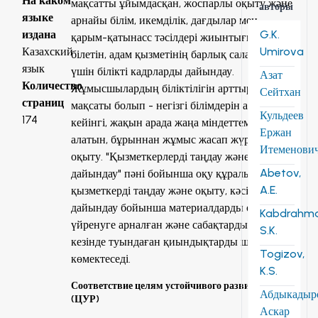
На каком
мақсатты ұйымдасқан, жоспарлы оқыту және
авторы
языке
арнайы білім, икемділік, дағдылар мен
G.K.
издана
қарым-қатынасс тәсілдері жиынтығын
Umirova
Казахский
білетін, адам қызметінің барлық салалары
язык
үшін білікті кадрларды дайындау.
Азат
Количество
Жұмысшылардың біліктілігін арттыру
Сейтхан
страниц
мақсаты болып - негізгі білімдерін алғаннан
Кульдеев
174
кейінгі, жақын арада жаңа міндеттемелер
Ержан
алатын, бұрыннан жұмыс жасап жүргендерді
Итеменови
оқыту. "Қызметкерлерді таңдау және кәсіби
Abetov,
дайындау" пәні бойынша оқу құралы
A.E.
қызметкерді таңдау және оқыту, кәсіби
дайындау бойынша материалдарды оқып-
Kabdrahm
үйренуге арналған және сабақтарды жүргізу
S.K.
кезінде туындаған қиындықтарды шешуге
Togizov,
көмектеседі.
K.S.
Соответствие целям устойчивого развития
Абдыкадыр
(ЦУР)
Аскар