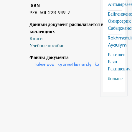
Айтмырзае
ISBN
978-601-228-949-7
Байгенжен
Омирсерик
Данный документ располагается в
Сабыржано
коллекциях
Rakhmatuli
Книги
Ayaulym
Учебное пособие
Ракишев
Файлы документа
Баян
tokenova_kyzmetkerlerdy_kz_2016.pdf
Ракишевич
больше
...