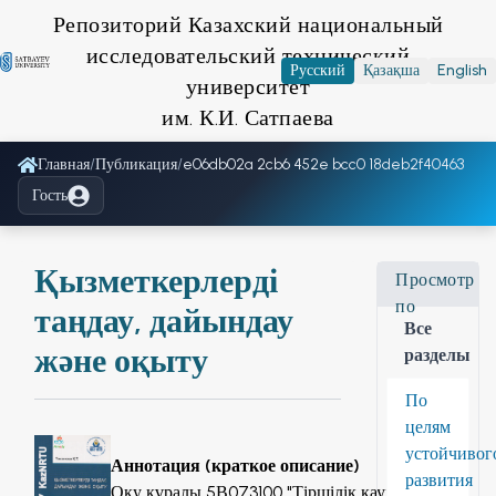
Репозиторий Казахский национальный
исследовательский технический
Русский
Қазақша
English
университет
им. К.И. Сатпаева
Главная
/
Публикация
/
e06db02a 2cb6 452e bcc0 18deb2f40463
Гость
Қызметкерлерді
Просмотр
по
таңдау, дайындау
Все
және оқыту
разделы
По
целям
устойчивог
Аннотация (краткое описание)
развития
Оқу құралы 5В073100 "Тіршілік қауіпсіздігі