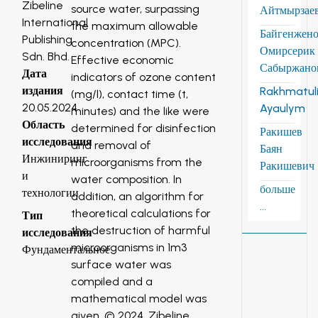
Zibeline
source water, surpassing
Айтмырзае
International
the maximum allowable
Байгенжен
Publishing
concentration (MPC).
Омирсерик
Sdn. Bhd.
Effective economic
Сабыржано
Дата
indicators of ozone content
издания
Rakhmatuli
(mg/l), contact time (t,
20.05.2024
Ayaulym
minutes) and the like were
Область
determined for disinfection
Ракишев
исследования
and removal of
Баян
Инжиниринг
microorganisms from the
Ракишевич
и
water composition. In
больше
технологии
addition, an algorithm for
...
theoretical calculations for
Тип
the destruction of harmful
исследования
microorganisms in 1m3
Фундаментальное
surface water was
compiled and a
mathematical model was
given. © 2024, Zibeline