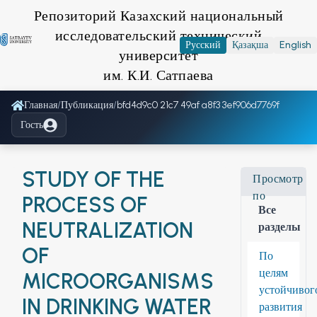
Репозиторий Казахский национальный
исследовательский технический
Русский
Қазақша
English
университет
им. К.И. Сатпаева
Главная
/
Публикация
/
bfd4d9c0 21c7 49af a8f3 3ef906d7769f
Гость
STUDY OF THE
Просмотр
по
PROCESS OF
Все
NEUTRALIZATION
разделы
OF
По
целям
MICROORGANISMS
устойчивог
IN DRINKING WATER
развития