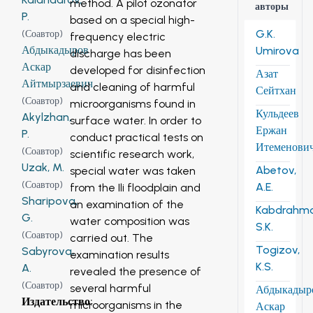
method. A pilot ozonator
авторы
P.
based on a special high-
G.K.
(
Соавтор
)
frequency electric
Абдыкадыров
Umirova
discharge has been
Аскар
developed for disinfection
Азат
Айтмырзаевич
and cleaning of harmful
Сейтхан
(
Соавтор
)
microorganisms found in
Кульдеев
Akylzhan,
surface water. In order to
Ержан
P.
conduct practical tests on
Итеменови
(
Соавтор
)
scientific research work,
Uzak, M.
Abetov,
special water was taken
(
Соавтор
)
A.E.
from the Ili floodplain and
Sharipova,
an examination of the
Kabdrahm
G.
water composition was
S.K.
(
Соавтор
)
carried out. The
Togizov,
Sabyrova,
examination results
K.S.
A.
revealed the presence of
(
Соавтор
)
several harmful
Абдыкадыр
Издательство
:
microorganisms in the
Аскар