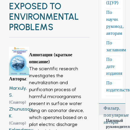
(ЦУР)
EXPOSED TO
По
ENVIRONMENTAL
научн.
PROBLEMS
руковод.,
авторам
По
заглавиям
Аннотация (краткое
По
описание)
дате
The scientific research
издания
investigates the
Авторы
:
neutralization and
По
Marxuly,
purification process of
издательст
S.
harmful microorganisms
(
Соавтор
)
present in surface water
Фильтр,
Zhunussov,
using an ozonator device,
популярные
K.
which operates based on a
Научный
авторы
(
Соавтор
)
pilot electric discharge
руководител
Kalandarov,