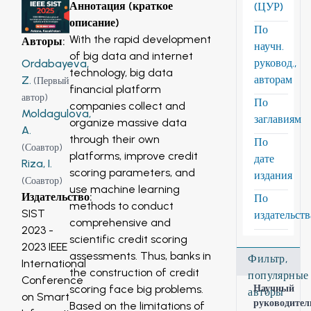
Аннотация (краткое
(ЦУР)
описание)
По
With the rapid development
Авторы
:
научн.
of big data and internet
руковод.,
Ordabayeva,
technology, big data
авторам
Z.
(
Первый
financial platform
автор
)
По
companies collect and
Moldagulova,
заглавиям
organize massive data
A.
through their own
По
(
Соавтор
)
platforms, improve credit
дате
Riza, I.
scoring parameters, and
издания
(
Соавтор
)
use machine learning
Издательство
:
По
methods to conduct
SIST
издательст
comprehensive and
2023 -
scientific credit scoring
2023 IEEE
assessments. Thus, banks in
Фильтр,
International
the construction of credit
популярные
Conference
scoring face big problems.
Научный
авторы
on Smart
руководител
Based on the limitations of