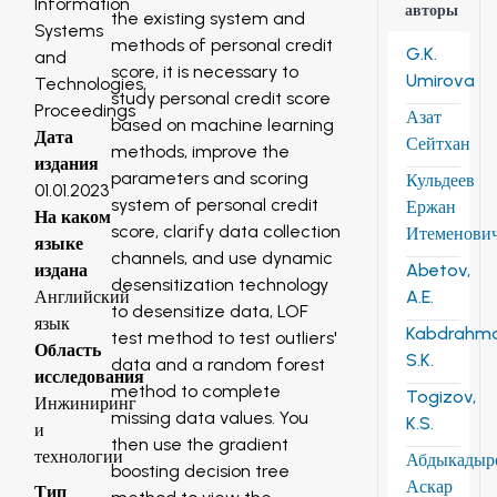
Information
авторы
the existing system and
Systems
methods of personal credit
G.K.
and
score, it is necessary to
Umirova
Technologies,
study personal credit score
Proceedings
Азат
based on machine learning
Дата
Сейтхан
methods, improve the
издания
parameters and scoring
Кульдеев
01.01.2023
system of personal credit
Ержан
На каком
score, clarify data collection
Итеменови
языке
channels, and use dynamic
Abetov,
издана
desensitization technology
A.E.
Английский
to desensitize data, LOF
язык
Kabdrahm
test method to test outliers'
Область
S.K.
data and a random forest
исследования
method to complete
Togizov,
Инжиниринг
missing data values. You
K.S.
и
then use the gradient
технологии
Абдыкадыр
boosting decision tree
Аскар
Тип