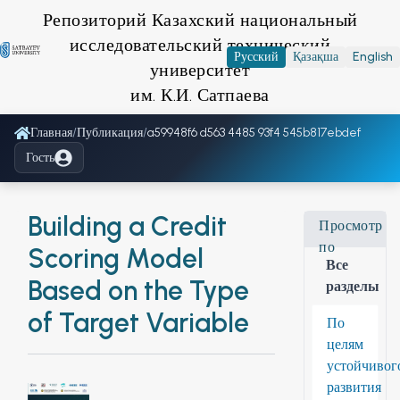
Репозиторий Казахский национальный
исследовательский технический
Русский
Қазақша
English
университет
им. К.И. Сатпаева
Главная
/
Публикация
/
a59948f6 d563 4485 93f4 545b817ebdef
Гость
Building a Credit
Просмотр
по
Scoring Model
Все
Based on the Type
разделы
of Target Variable
По
целям
устойчивог
развития