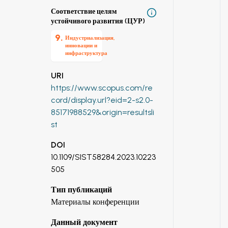
Соответствие целям
устойчивого развития (ЦУР)
9
.
Индустриализация,
инновации и
инфраструктура
URI
https://www.scopus.com/re
cord/display.url?eid=2-s2.0-
85171988529&origin=resultsli
st
DOI
10.1109/SIST58284.2023.10223
505
Тип публикаций
Материалы конференции
Данный документ