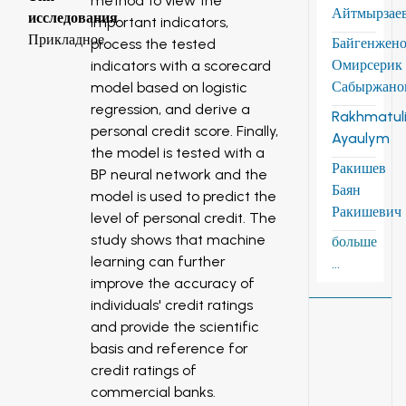
method to view the
Айтмырзае
исследования
important indicators,
Прикладное
Байгенжен
process the tested
Омирсерик
indicators with a scorecard
Сабыржано
model based on logistic
regression, and derive a
Rakhmatuli
personal credit score. Finally,
Ayaulym
the model is tested with a
Ракишев
BP neural network and the
Баян
model is used to predict the
Ракишевич
level of personal credit. The
study shows that machine
больше
learning can further
...
improve the accuracy of
individuals' credit ratings
and provide the scientific
basis and reference for
credit ratings of
commercial banks.