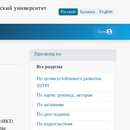
ский университет
Русский
Қазақша
English
Гость
Просмотр по
Все разделы
По целям устойчивого развития
(ЦУР)
По научн. руковод., авторам
По заглавиям
По дате издания
 (ИКТ)
По издательствам
тва