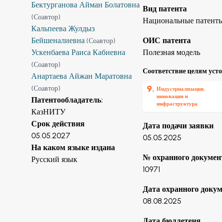
Бектурганова Айман Болатовна
Вид патента
(
Соавтор
)
Национальные патент
Кальпеева Жулдыз
Бейшеналиевна
ОИС патента
(
Соавтор
)
Ускенбаева Раиса Кабиевна
Полезная модель
(
Соавтор
)
Соответствие целям уст
Анартаева Айжан Маратовна
9
.
(
Соавтор
)
Индустриализация,
инновации и
Патентообладатель
:
инфраструктура
КазНИТУ
Срок действия
Дата подачи заявки
05.05.2027
05.05.2025
На каком языке издана
№ охранного докумен
Русский язык
10971
Дата охранного доку
08.08.2025
Дата бюллетеня