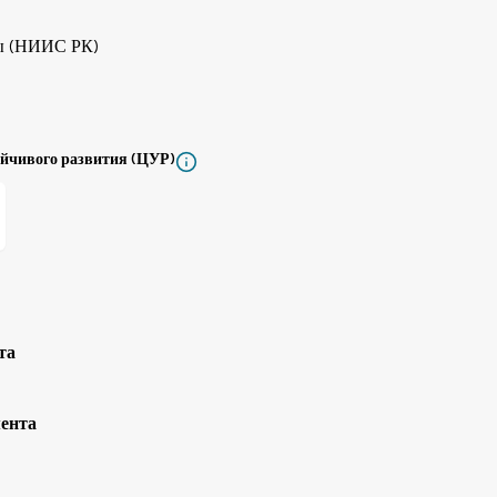
ы (НИИС РК)
ойчивого развития (ЦУР)
та
мента