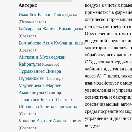
Авторы
:
воздуха в чистых поме
применяться в фармац
Иманбек Бағлан Талғатқызы
оптической промышленн
(
Первый автор
)
центрах, где требуютс
Байғараева Жанель Ермашқызы
Обеспечение автоматиз
(
Соавтор
)
воздушной среды в чис
Болтабоева Асия Кубланди кызи
мониторинга, включающ
(
Соавтор
)
обработку всех данных
Айтказин Мухамеджан
CO, датчика твердых ч
Қайратұлы
(
Соавтор
)
лабиринта, датчика ра
Тұрмаханбет Динара
через Wi-Fi шлюз, так
Нұрланқызы
(
Соавтор
)
взаимодействует с мод
Мауленбеков Марлен
уведомления и управля
Амантайулы
(
Соавтор
)
освежитель и бактериц
Талантбек Бекзат
(
Соавтор
)
обеспечивающей автом
Ибрашева Зарина Сериковна
среды посредством мод
(
Соавтор
)
управление и диагност
Кахаров Адилет Амандыкович
воздуха.
(
Соавтор
)