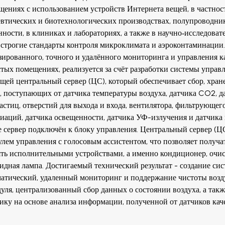
щениях с использованием устройств Интернета вещей, в частно
евтических и биотехнологических производствах, полупроводни
ости, в клиниках и лабораториях, а также в научно‑исследоват
я строгие стандарты контроля микроклимата и аэроконтаминации
ированного, точного и удалённого мониторинга и управления к
тых помещениях, реализуется за счёт разработки системы управ
ей центральный сервер (ЦС), который обеспечивает сбор, хран
, поступающих от датчика температуры воздуха, датчика CO2, д
астиц, отверстий для выхода и входа, вентилятора, фильтрующег
диаций, датчика освещенности, датчика УФ-излучения и датчика
же сервер подключён к блоку управления. Центральный сервер (Ц
улем управления с голосовым ассистентом, что позволяет получа
ть исполнительными устройствами, а именно кондиционер, очис
идная лампа. Достигаемый технический результат - создание сис
атический, удаленный мониторинг и поддержание чистоты воз
уля, централизованный сбор данных о состоянии воздуха, а такж
ику на основе анализа информации, полученной от датчиков кач