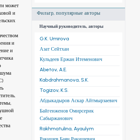
сти может
ковой и
Фильтр, популярные авторы
ельских
Научный руководитель, авторы
.
ачеством
G.K. Umirova
ления и
Азат Сейтхан
ение и
атчика
Кульдеев Ержан Итеменович
о
Abetov, A.E.
 шума
Kabdrahmanova, S.K.
С)
ть
Togizov, K.S.
титель,
Абдыкадыров Аскар Айтмырзаевич
темы,
душной
Байгенженов Омирсерик
е
Сабыржанович
ества
Rakhmatulina, Ayaulym
Ракишев Баян Ракишевич