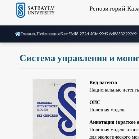
Репозиторий Каз
Главная
/
Публикация
/
9edf2d18 272d 40fc 99d9 6d8553229269
Система управления и мони
Вид патента
Национальные патент
ОИС
Полезная модель
Аннотация (краткое 
Полезная модель отно
для экологического мо