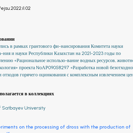
/ejsu.2022.i1.02
овании
лись в рамках грантового фи-нансирования Комитета науки
-ния и науки Республики Казахстан на 2021-2023 годы по
лению «Рациональное использо-вание водных ресурсов, животн
экология» проекта NoАР09058297 «Разработка новой безотходно
и отходов горячего оцинкования с комплексным извлечением це
полагается в коллекциях
f Satbayev University
riments on the processing of dross with the production of