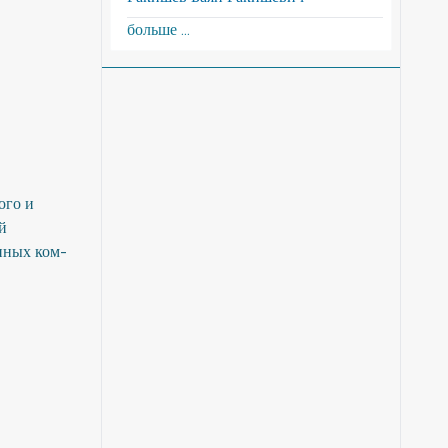
больше ...
ого и
й
нных ком-