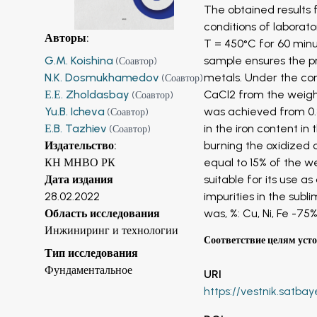
The obtained results 
conditions of laborato
Авторы
:
T = 450°C for 60 minu
G.M. Koishina
sample ensures the pr
(
Соавтор
)
N.K. Dosmukhamedov
metals. Under the con
(
Соавтор
)
Е.Е. Zholdasbay
CaCl2 from the weigh
(
Соавтор
)
Yu.B. Icheva
was achieved from 0.3
(
Соавтор
)
Е.B. Tazhiev
in the iron content in 
(
Соавтор
)
Издательство
:
burning the oxidized 
КН МНВО РК
equal to 15% of the we
Дата издания
suitable for its use a
28.02.2022
impurities in the subl
Область исследования
was, %: Cu, Ni, Fe -75%
Инжиниринг и технологии
Соответствие целям уст
Тип исследования
Фундаментальное
URI
https://vestnik.satbay