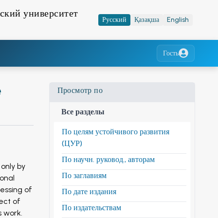
ский университет
Русский
Қазақша
English
Гость
e
Просмотр по
Все разделы
По целям устойчивого развития
(ЦУР)
По научн. руковод., авторам
 only by
По заглавиям
ional
cessing of
По дате издания
ect of
По издательствам
s work.