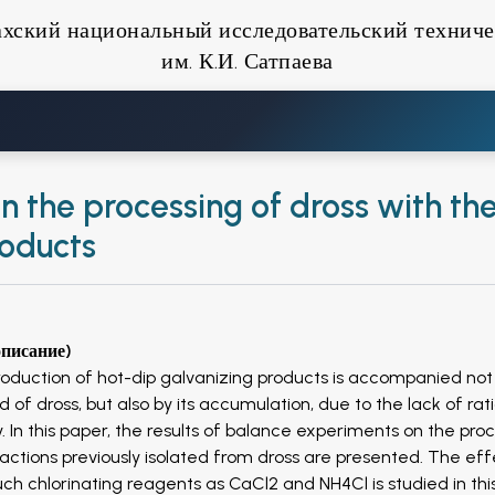
ахский национальный исследовательский техниче
им. К.И. Сатпаева
 the processing of dross with th
roducts
описание)
roduction of hot-dip galvanizing products is accompanied not
d of dross, but also by its accumulation, due to the lack of rat
 In this paper, the results of balance experiments on the pro
actions previously isolated from dross are presented. The eff
ch chlorinating reagents as CaCl2 and NH4Cl is studied in thi