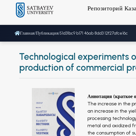
Репозиторий Каз
Главная
/
Публикация
/
51d31bc9 b171 46ab 8dd3 12f27afce16c
Technological experiments on
production of commercial p
Аннотация (краткое 
The increase in the p
an increase in the yiel
processing technology.
metal and oxidized fr
the consumption of su