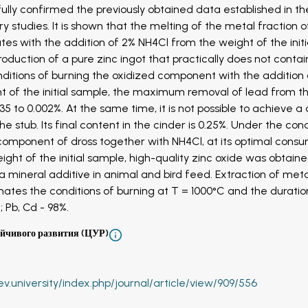
fully confirmed the previously obtained data established in th
ry studies. It is shown that the melting of the metal fraction o
tes with the addition of 2% NH4Cl from the weight of the initi
oduction of a pure zinc ingot that practically does not contai
ditions of burning the oxidized component with the addition
t of the initial sample, the maximum removal of lead from t
5 to 0.002%. At the same time, it is not possible to achieve 
the stub. Its final content in the cinder is 0.25%. Under the cond
component of dross together with NH4Cl, at its optimal cons
ight of the initial sample, high-quality zinc oxide was obtaine
s a mineral additive in animal and bird feed. Extraction of met
imates the conditions of burning at T = 1000°C and the duratio
; Pb, Cd - 98%.
ойчивого развития (ЦУР)
ev.university/index.php/journal/article/view/909/556