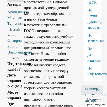
в соответствии с Типовой
(ЦУР)
Авторы
:
программой, утвержденной
По
Аршидинова
Министерством образования
научн.
Махирам
и науки Республики
руковод.,
Тургановна
Казахстан и требованиями
авторам
(
Первый
ГОСО специальности, а
По
автор
)
также предусмотрено учебно-
Федоров
заглавиям
метоодическим комплексом
Борис
дисциплины «Направленное
По
Владимирович
бурение». Целью пособия
дате
(
Соавтор
)
является изучение технико-
издания
Издательство
:
технологических средств,
По
КазНТУ
обеспечивающих проходку
издательст
Дата
скважины по проектной
издания
траектории. Для закрепления
01.01.2015
теоретического материала,
Фильтр,
Место
изложенного в пособии,
популярные
издания
последнее включает
Научный
авторы
(где
руководител
практикум по решению задач,