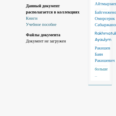
Айтмырзае
Данный документ
располагается в коллекциях
Байгенжен
Книги
Омирсерик
Учебное пособие
Сабыржано
Rakhmatuli
Файлы документа
Ayaulym
Документ не загружен
Ракишев
Баян
Ракишевич
больше
...