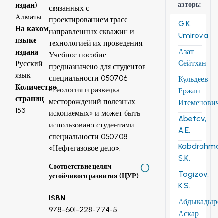
авторы
издан)
связанных с
Алматы
проектированием трасс
G.K.
На каком
направленных скважин и
Umirova
языке
технологией их проведения.
Азат
издана
Учебное пособие
Сейтхан
Русский
предназначено для студентов
язык
специальности 050706
Кульдеев
Количество
«Геология и разведка
Ержан
страниц
месторождений полезных
Итеменови
153
ископаемых» и может быть
Abetov,
использовано студентами
A.E.
специальности 050708
Kabdrahm
«Нефтегазовое дело».
S.K.
Соответствие целям
Togizov,
устойчивого развития (ЦУР)
K.S.
ISBN
Абдыкадыр
978-601-228-774-5
Аскар