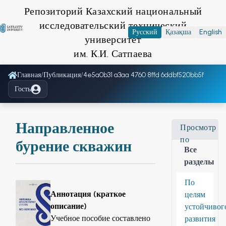
Репозиторий Казахский национальный
исследовательский технический
Русский
Қазақша
English
университет
им. К.И. Сатпаева
Главная
/
Публикация
/
4e5a0b31 a3aa 4760 8ffd 6ddbf520bb5f
Гость
Направленное
Просмотр
по
бурение скважин
Все
разделы
По
Аннотация (краткое
целям
описание)
устойчивог
Учебное пособие составлено
развития