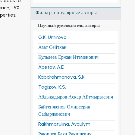
s leads to
each, 1.5%
Фильтр, популярные авторы
perties.
Научный руководитель, авторы
G.K. Umirova
Азат Сейтхан
Кульдеев Ержан Итеменович
Abetov, A.E.
Kabdrahmanova, S.K.
Togizov, K.S.
Абдыкадыров Аскар Айтмырзаевич
Байгенженов Омирсерик
Сабыржанович
Rakhmatulina, Ayaulym
Ракишев Баян Ракишевич