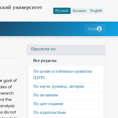
ский университет
Русский
Қазақша
English
Гость
Просмотр по
Все разделы
По целям устойчивого развития
(ЦУР)
e goal of
По научн. руковод., авторам
les of
esearch
По заглавиям
and the
По дате издания
analysis
ns do not
По издательствам