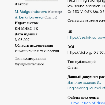
result in high dampin
Авторы
:
low sound emission. Hi
М. Malgazhdarova
Cr, 1.5% V, 0.5% Mo, 0
(
Соавтор
)
А. Berkinbayeva
(
Соавтор
)
Соответствие целям уст
Издательство
:
КН МНВО РК
URI
Дата издания
https://vestnik.satbay
31.08.2021
Область исследования
DOI
Инжиниринг и технологии
https://doi.org/10.51301
Тип исследования
Тип публикаций
Фундаментальное
Статья
Данный документ рас
Научные издания SU
Engineering Journal o
Файлы документа
Production of diss