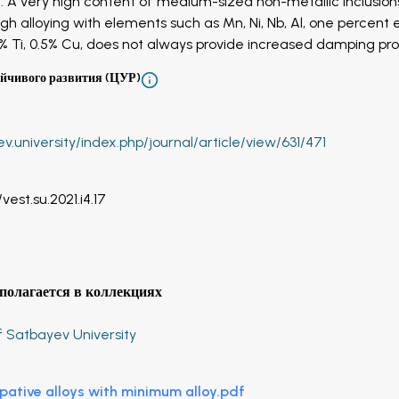
g. A very high content of medium-sized non-metallic inclusion
gh alloying with elements such as Mn, Ni, Nb, Al, one percent 
.5% Ti, 0.5% Cu, does not always provide increased damping pro
ойчивого развития (ЦУР)
ev.university/index.php/journal/article/view/631/471
/vest.su.2021.i4.17
полагается в коллекциях
f Satbayev University
ipative alloys with minimum alloy.pdf