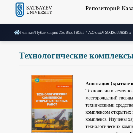
Репозиторий Каз
Главная
/
Публикация
/
25e81ca1 8055 47c0 ab69 50d2d3883f2b
Технологические комплекс
Аннотация (краткое 
Технологии выемочно-
месторождений тверды
техническими средства
комплексом открытых г
комплекса. Изучены х
технологических комп