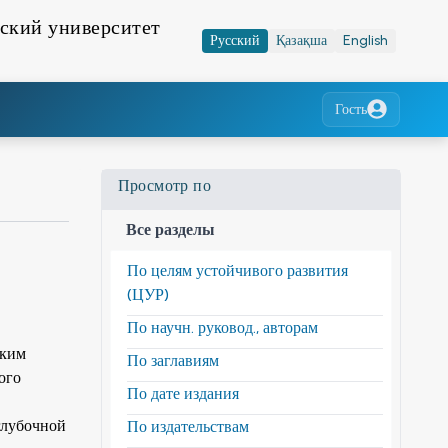
ский университет
Русский
Қазақша
English
Гость
Просмотр по
Все разделы
По целям устойчивого развития
(ЦУР)
По научн. руковод., авторам
ским
По заглавиям
ого
По дате издания
глубочной
По издательствам