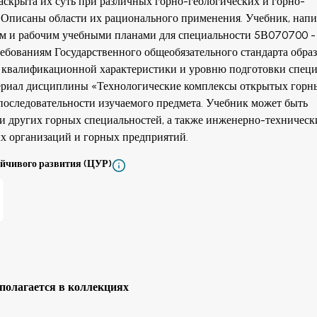
Раскрыта их суть при различных горно-геологических и горно-
. Описаны области их рационального применения. Учебник, нап
ым и рабочим учебными планами для специальности 5В070700 -
требованиям Государственного общеобязательного стандарта обра
, квалификационной характеристики и уровню подготовки спец
ериал дисциплины «Технологические комплексы открытых горн
последовательности изучаемого предмета. Учебник может быть
ми других горных специальностей, а также инженерно-техничес
х организаций и горных предприятий.
ойчивого развития (ЦУР)
полагается в коллекциях