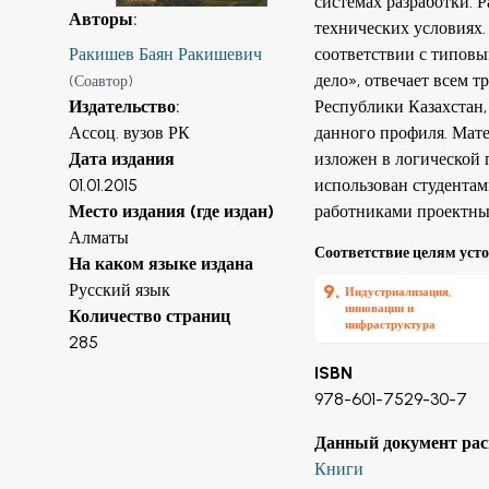
системах разработки. 
Авторы
:
технических условиях
Ракишев Баян Ракишевич
соответствии с типов
дело», отвечает всем 
(
Соавтор
)
Издательство
:
Республики Казахстан
Ассоц. вузов РК
данного профиля. Мат
Дата издания
изложен в логической 
01.01.2015
использован студента
Место издания (где издан)
работниками проектны
Алматы
Соответствие целям уст
На каком языке издана
Русский язык
9
.
Индустриализация,
инновации и
Количество страниц
инфраструктура
285
ISBN
978-601-7529-30-7
Данный документ рас
Книги