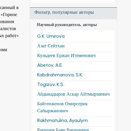
исанный в
Фильтр, популярные авторы
 «Горное
зования
Научный руководитель, авторы
иалистов
ых работ»
G.K. Umirova
Азат Сейтхан
кими
Кульдеев Ержан Итеменович
Abetov, A.E.
Kabdrahmanova, S.K.
Togizov, K.S.
Абдыкадыров Аскар Айтмырзаевич
Байгенженов Омирсерик
Сабыржанович
Rakhmatulina, Ayaulym
Ракишев Баян Ракишевич