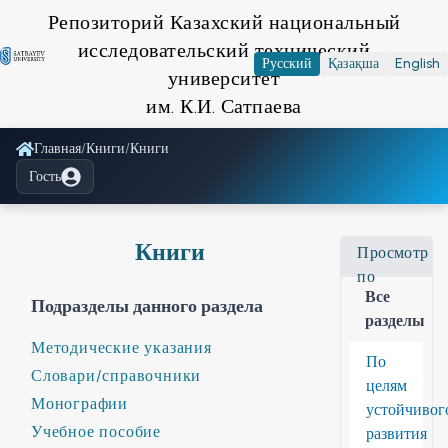
Репозиторий Казахский национальный
исследовательский технический
Русский
Қазақша
English
университет
им. К.И. Сатпаева
Главная
/
Книги
/
Книги
Гость
Книги
Просмотр
по
Все
Подразделы данного раздела
разделы
Методические указания
По
Словари/справочники
целям
Монографии
устойчивог
Учебное пособие
развития