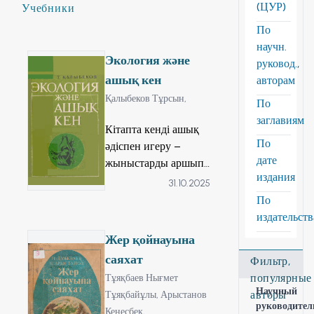
(ЦУР)
Учебники
По
научн.
Экология және
руковод.,
ашық кен
авторам
Қалыбеков Тұрсын,
По
заглавиям
Кітапта кенді ашық
По
әдіспен игеру –
дате
жыныстарды аршып,
издания
тису, тасу, үю кезінде
31.10.2025
атмосфераның
По
ластануын азайтудың
издательст
шаралары
Жер қойнауына
әңгімеленеді. Автор
саяхат
Фильтр,
тау-кен
популярные
Тұяқбаев Нығмет
жұмыстарының сол
Научный
авторы
Тұяқбайұлы,
Арыстанов
ауданның
руководител
Кеңесбек,