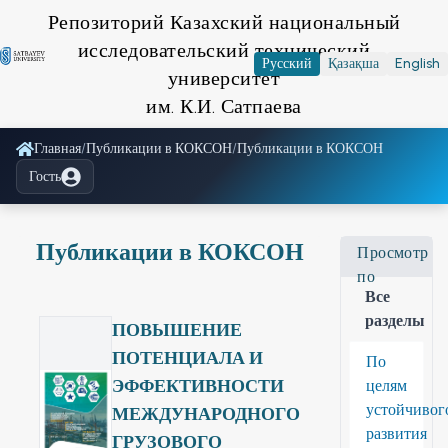
Репозиторий Казахский национальный
исследовательский технический
Русский
Қазақша
English
университет
им. К.И. Сатпаева
Главная
/
Публикации в КОКСОН
/
Публикации в КОКСОН
Гость
Публикации в КОКСОН
Просмотр
по
Все
разделы
ПОВЫШЕНИЕ
ПОТЕНЦИАЛА И
По
ЭФФЕКТИВНОСТИ
целям
устойчивог
МЕЖДУНАРОДНОГО
развития
ГРУЗОВОГО