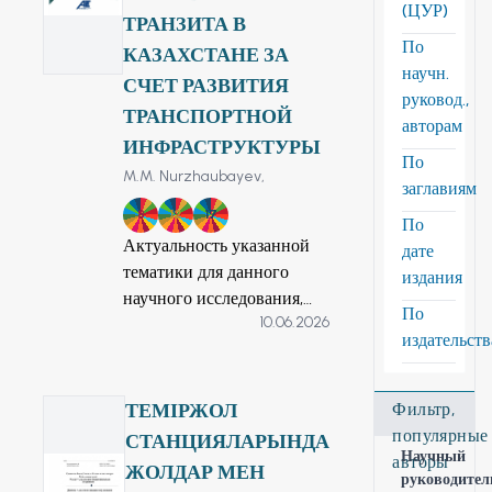
(ЦУР)
ТРАНЗИТА В
По
КАЗАХСТАНЕ ЗА
научн.
СЧЕТ РАЗВИТИЯ
руковод.,
ТРАНСПОРТНОЙ
авторам
ИНФРАСТРУКТУРЫ
По
M.M. Nurzhaubayev,
заглавиям
8
12
17
По
Актуальность указанной
дате
тематики для данного
издания
научного исследования,
По
10.06.2026
определяется наличием
издательст
вопросов выявления
оптимальных тенденций
развития транспортной
ТЕМІРЖОЛ
Фильтр,
инфраструктуры
популярные
СТАНЦИЯЛАРЫНДА
Республики Казахстан, с
Научный
авторы
ЖОЛДАР МЕН
руководител
учётом эффективности