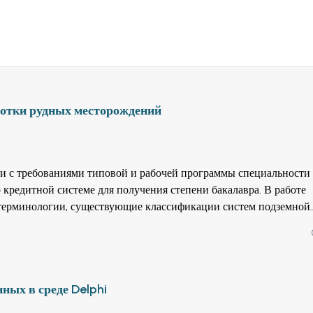
ботки рудных месторождений
ии с требованиями типовой и рабочей программы специальност
 кредитной системе для получения степени бакалавра. В работе
терминологии, существующие классификации систем подземной
ний. Проанализированы несколько широко распространенных
инства и недостатки. Для горнорудной промышленности предло
азработки. Согласно существующих классификации описаны сис
в горнорудной промышленности. Описание систем дано в строго
ных в среде Delphi
ьности очистной выемки. В конце учебника даются несколько ме