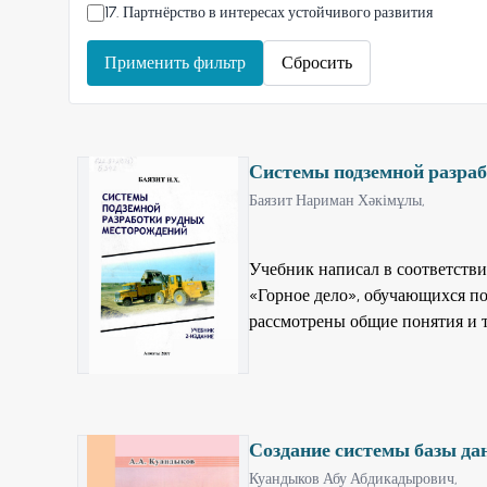
17
.
Партнёрство в интересах устойчивого развития
Применить фильтр
Сбросить
Системы подземной разра
Баязит Нариман Хәкімұлы,
Учебник написал в соответств
«Горное дело», обучающихся по
рассмотрены общие понятия и 
разработки рудных месторожде
классификаций. Даны их досто
новая классификация систем р
которые сегодня применяются 
Создание системы базы дан
технологической последовател
для выбора систем разработки.
Куандыков Абу Абдикадырович,