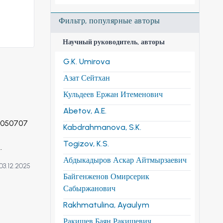
Фильтр, популярные авторы
Научный руководитель, авторы
G.K. Umirova
Азат Сейтхан
Кульдеев Ержан Итеменович
Abetov, A.E.
и 050707
Kabdrahmanova, S.K.
Togizov, K.S.
Абдыкадыров Аскар Айтмырзаевич
03.12.2025
жена
Байгенженов Омирсерик
темы,
Сабыржанович
й
Rakhmatulina, Ayaulym
тодики
Ракишев Баян Ракишевич