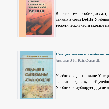
В настоящем пособии рассматр
данных в среде Delphi. Учебны
теоретической части вкратце и
создания системы. Процесс со
быстрой разработки приложени
студентов технических вузов, 
данных, аспирантам и программ
Специальные и комбиниро
Авдюков В. И.,
Байысбеков Ш.,
Учебник по дисциплине “Специ
основании действующей учебной
Учебник не дублирует другие 
физико-химическими закономер
дисциплинах “Флотация”, “Гра
концентратов”, а также в ряде