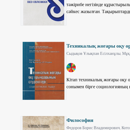
тәжірибе негізінде құрастыры
сәйкес жазылған. Тақырыптард
әсіресе сырттай оқушылардың 
арқылы, әдістемелік шешілімде
(құрылыс, сәулет мамандықтары
сол сияқты сызу, және сызба г
Техникалық жоғары оқу о
Сыдықов Ұлықпан Есілханұлы,
Мұқа
4
Кітап техникалық жоғары оқу 
сонымен бірге социологияның
Философия
Федоров Борис Владимирович,
Кото