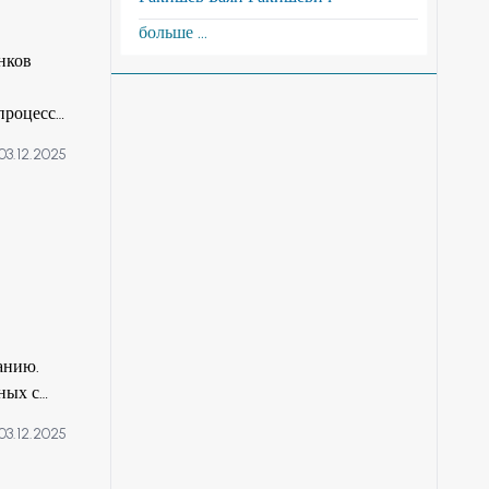
больше ...
нков
процесс
 режиме
03.12.2025
ено для
баз
данных.
анию.
ных с
ся в
03.12.2025
отка
олезных