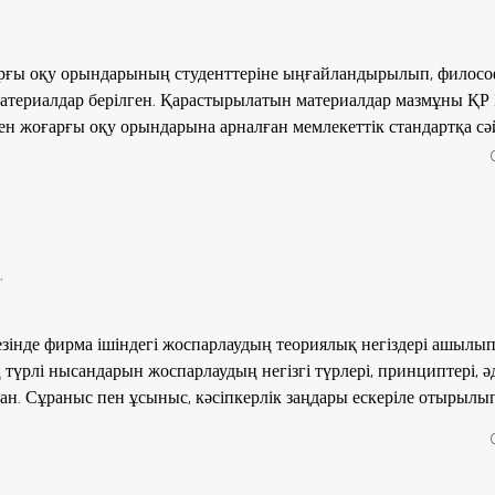
арғы оқу орындарының студенттеріне ыңғайландырылып, филос
атериалдар берілген. Қарастырылатын материалдар мазмұны ҚР 
ен жоғарғы оқу орындарына арналған мемлекеттік стандартқа сə
дің ғылыми білімінің өсуіне, тəлім-тəрбиесі мен ой-өрістерінің
,
зінде фирма ішіндегі жоспарлаудың теориялық негіздері ашылып,
түрлі нысандарын жоспарлаудың негізгі түрлері, принциптері, әд
н. Сұраныс пен ұсыныс, кәсіпкерлік заңдары ескеріле отырылы
 экономикалық дамуының тиімді жоспарлары мен өндірістың бизн
ылыми - әдістемелік, әдістемелік ұсынымдар берілген. Кітап
ары мен факулътеттерінің студенттері (0702, 0705, 0713