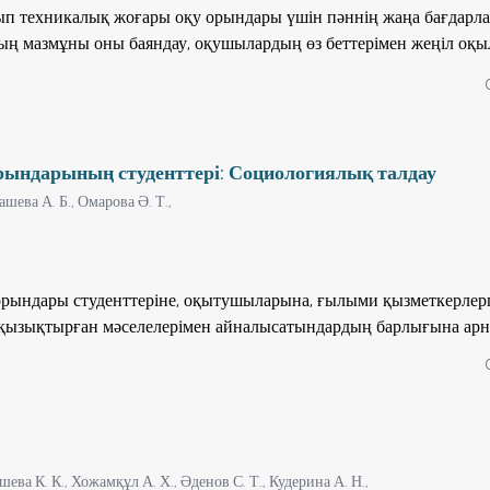
лып техникалық жоғары оқу орындары үшін пәннің жаңа бағдарл
ың мазмұны оны баяндау, оқушылардың өз беттерімен жеңіл оқы
талаптарына сай болуына көңіл аударылған. Әрбір тақырып мыса
рі көрнекті сызбалармен берілген. Бұл еңбек жоғары техникалық
нан басқа), арнаулы орта оқу орындарының студенттеріне ұсын
еометрия және инженерлік графика пәндерінің оқытушыларына п
рындарының студенттері: Социологиялық талдау
шева А. Б.,
Омарова Ә. Т.,
орындары студенттеріне, оқытушыларына, ғылыми қызметкерлерг
 қызықтырған мəселелерімен айналысатындардың барлығына арн
шева К. К.,
Хожамқұл А. Х.,
Əденов С. Т.,
Кудерина А. Н.,