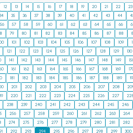
е), аспиранттары мен оқытушыларына арналған. Сонымен қатар
12
13
14
15
16
17
18
19
20
21
22
23
менеджерлері, фирмалар мен шағын бизнес кәсіпкерлерінің
34
35
36
37
38
39
40
41
42
43
44
4
56
57
58
59
60
61
62
63
64
65
66
6
8
79
80
81
82
83
84
85
86
87
88
00
101
102
103
104
105
106
107
108
109
121
122
123
124
125
126
127
128
129
130
0
141
142
143
144
145
146
147
148
149
15
60
161
162
163
164
165
166
167
168
169
17
80
181
182
183
184
185
186
187
188
189
1
00
201
202
203
204
205
206
207
208
20
19
220
221
222
223
224
225
226
227
22
238
239
240
241
242
243
244
245
246
5
256
257
258
259
260
261
262
263
264
3
274
275
276
277
278
279
280
281
282
91
292
293
294
295
296
297
298
299
300