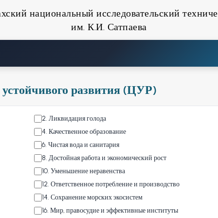
ахский национальный исследовательский техниче
им. К.И. Сатпаева
 устойчивого развития (ЦУР)
2
.
Ликвидация голода
4
.
Качественное образование
6
.
Чистая вода и санитария
8
.
Достойная работа и экономический рост
10
.
Уменьшение неравенства
12
.
Ответственное потребление и производство
14
.
Сохранение морских экосистем
16
.
Мир, правосудие и эффективные институты