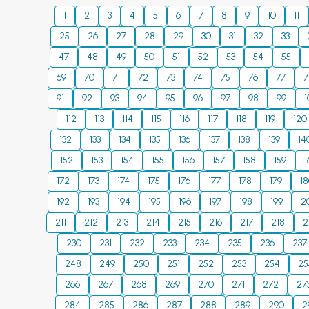
мамандықтарының студенттерін
1
2
3
4
5
6
7
8
9
10
11
кәсторындардың экономистері, 
25
26
27
28
29
30
31
32
33
пайдалануына болады.
47
48
49
50
51
52
53
54
55
69
70
71
72
73
74
75
76
77
7
91
92
93
94
95
96
97
98
99
1
112
113
114
115
116
117
118
119
120
132
133
134
135
136
137
138
139
14
152
153
154
155
156
157
158
159
1
172
173
174
175
176
177
178
179
1
192
193
194
195
196
197
198
199
2
211
212
213
214
215
216
217
218
2
230
231
232
233
234
235
236
237
248
249
250
251
252
253
254
25
266
267
268
269
270
271
272
27
284
285
286
287
288
289
290
2