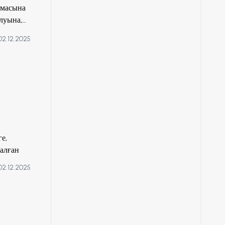
амасына
луына,
лдар
02.12.2025
ылады,
айдалы.
е,
алған
02.12.2025