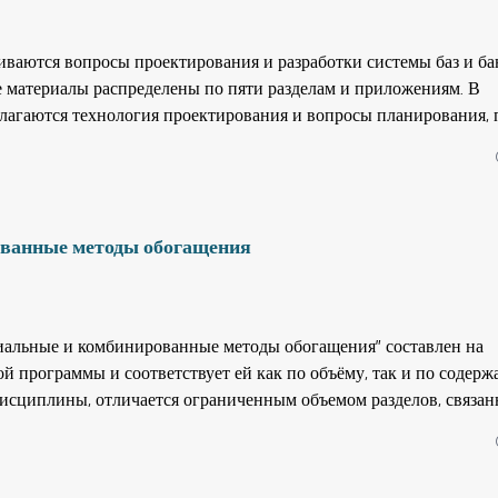
иваются вопросы проектирования и разработки системы баз и ба
е материалы распределены по пяти разделам и приложениям. В
злагаются технология проектирования и вопросы планирования, 
здания программного обеспечения системы продемонстрирован в
й на одном практическом примере. Учебное пособие предназнач
изучающих вопросы и методы проектирования и создания систем 
истам, специализирующихся в области разработки баз и банки 
ванные методы обогащения
альные и комбинированные методы обогащения” составлен на
 программы и соответствует ей как по объёму, так и по содерж
дисциплины, отличается ограниченным объемом разделов, связан
ностями процессов, которые довольно подробно рассматривают
витационные процессы обогащения”, ”Металлурги-ческая перераб
 других дисциплин учебного плана специальности “Обогащение п