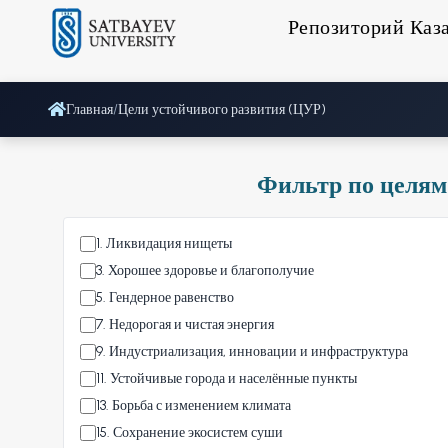
Репозиторий Каз
Главная
/
Цели устойчивого развития (ЦУР)
Фильтр по целям
1
.
Ликвидация нищеты
3
.
Хорошее здоровье и благополучие
5
.
Гендерное равенство
7
.
Недорогая и чистая энергия
9
.
Индустриализация, инновации и инфраструктура
11
.
Устойчивые города и населённые пункты
13
.
Борьба с изменением климата
15
.
Сохранение экосистем суши