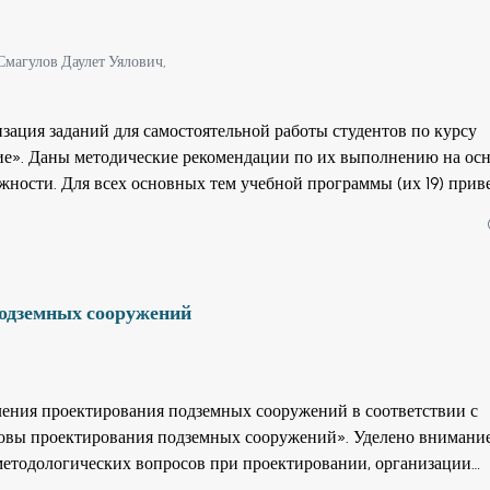
н с учетом минерального сырья, имеющегося в недрах Республи
подход к трактованию дисциплины “Специальные и комбиниров
Смагулов Даулет Уялович,
зация заданий для самостоятельной работы студентов по курсу
е». Даны методические рекомендации по их выполнению на ос
жности. Для всех основных тем учебной программы (их 19) при
и их самостоятельного выполнения. К приведенным примерам
ы тестовых вопросов для контроля и оценки самостоятельной р
а для студентов, обучающихся по программе бакалавриата, а такж
й курс.
одземных сооружений
ения проектирования подземных сооружений в соответствии с
вы проектирования подземных сооружений». Уделено внимани
етодологических вопросов при проектировании, организации
роектировании. Описаны виды, содержание и стадии предпроек