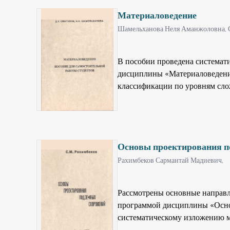
ископаемых”. Учебник составле
Материаловедение
Казахстан. Предложен новый 
методы обогащения”.
Шамельханова Неля Аманжоловна,
В пособии проведена системати
дисциплины «Материаловедени
классификации по уровням сло
примеры заданий с алгоритмам
составлены возможные вариант
студентов. Книга предназначен
преподавателей, ведущих данны
Основы проектирования п
Рахимбеков Сармантай Мадиевич,
Рассмотрены основные направл
программой дисциплины «Осно
систематическому изложению м
строительства и инженерном п