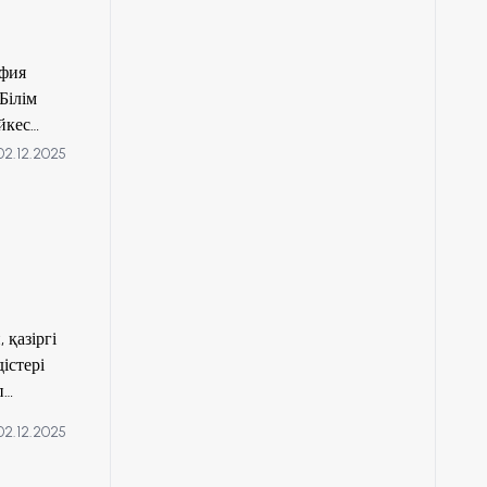
офия
Білім
йкес
02.12.2025
 қазіргі
істері
п
ес -
02.12.2025