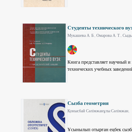
проектных работ. Предназначен
строительных специальностей.
Студенты технического вуз
Мукашева А. Б.,
Омарова А. Т.,
Сыды
4
Книга представляет научный и 
технических учебных заведений
Сызба геометрия
Қонысбай Сәлімжанұлы Сәлімжан,
Ұсынылып отырған еңбек сызба