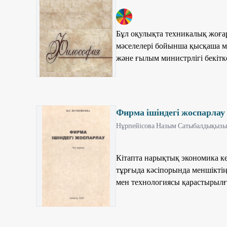
4
Бұл оқулықта техникалық жоғ
мəселелері бойынша қысқаша м
жəне ғылым министрлігі бекітк
жасалған. Оқулықтың студенттер
жетілуіне пайдасы тиері сөзсіз.
Фирма ішіндегі жоспарлау
Нұрпейісова Назым Сатыбалдықызы
Кітапта нарықтық экономика ке
тұрғыда кәсіпорында меншіктің 
мен технологиясы қарастырылға
кәсіпорындардың әлеуметтік -
жоспарларын даярлау бойынша ғ
экономикалық жоғары оқу орынд