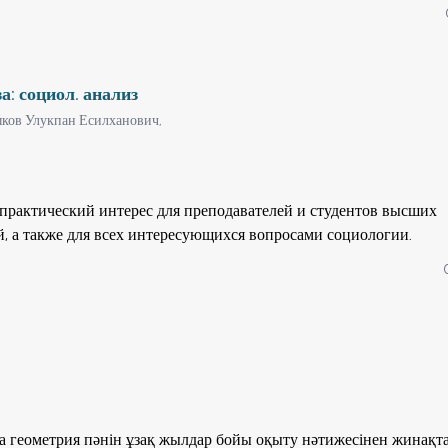
о для студентов старших курсов, магистрантов и аспирантов го
а: социол. анализ
ков Улукпан Есилханович,
практический интерес для преподавателей и студентов высших
, а также для всех интересующихся вопросами социологии.
 геометрия пәнін ұзақ жылдар бойы оқыту нәтижесінен жинақт