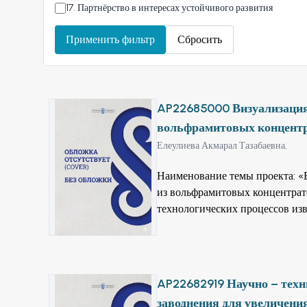
17
.
Партнёрство в интересах устойчивого развития
Применить фильтр
Сбросить
AP22685000 Визуализация 
вольфрамитовых концентр
Елеулиева Акмарал Тазабаевна,
Наименование темы проекта: «
из вольфрамитовых концентратов с применением
технологических процессов из
на исследование которых напр
вольфрамового сырья показывае
богатые концентраты, в котор
соответствии с утвержденными 
AP22682919 Научно – тех
составляет менее 0,3%, необхо
заводнения для увеличени