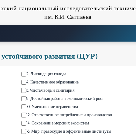
ахский национальный исследовательский техниче
им. К.И. Сатпаева
 устойчивого развития (ЦУР)
2
.
Ликвидация голода
4
.
Качественное образование
6
.
Чистая вода и санитария
8
.
Достойная работа и экономический рост
10
.
Уменьшение неравенства
12
.
Ответственное потребление и производство
14
.
Сохранение морских экосистем
16
.
Мир, правосудие и эффективные институты