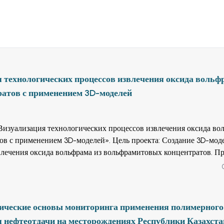
технологических процессов извлечения оксида вольф
атов с применением 3D-моделей
Визуализация технологических процессов извлечения оксида во
 3D-моделей». Цель проекта: Создание 3D-моделей
влечения оксида вольфрама из вольфрамитовых концентратов. П
авлен проект: Анализ существующих технологий переработки
т, что металлургической переработке необходимо подвергать до
ых содержание WO3 должно быть на уровне 55-65%. Так как в
запасами содержание вольфрама в рудах на территории Казахст
нические основы мониторинга применения полимерного
димо проводить предварительное обогащение руды на месторожде
я нефтеотдачи на месторождениях Республики Казахста