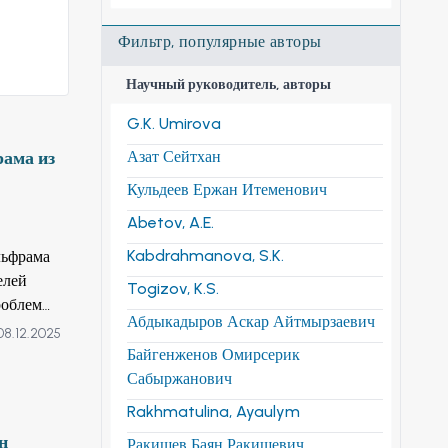
Фильтр, популярные авторы
Научный руководитель, авторы
G.K. Umirova
рама из
Азат Сейтхан
Кульдеев Ержан Итеменович
Abetov, A.E.
Kabdrahmanova, S.K.
льфрама
Togizov, K.S.
роблемы,
Абдыкадыров Аскар Айтмырзаевич
08.12.2025
статочно
Байгенженов Омирсерик
Сабыржанович
ана
Rakhmatulina, Ayaulym
нии.
н
Ракишев Баян Ракишевич