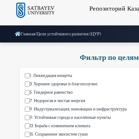
Репозиторий Каз
Главная
/
Цели устойчивого развития (ЦУР)
Фильтр по целям
1
.
Ликвидация нищеты
3
.
Хорошее здоровье и благополучие
5
.
Гендерное равенство
7
.
Недорогая и чистая энергия
9
.
Индустриализация, инновации и инфраструктура
11
.
Устойчивые города и населённые пункты
13
.
Борьба с изменением климата
15
.
Сохранение экосистем суши