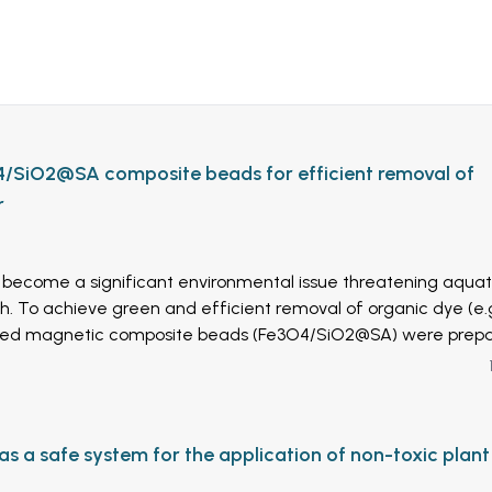
/SiO2@SA composite beads for efficient removal of
r
 become a significant environmental issue threatening aquat
 To achieve green and efficient removal of organic dye (e.g
ased magnetic composite beads (Fe3O4/SiO2@SA) were prep
action, co-precipitation and ion-crosslinking under mild condi
eaction temperature or toxic chemicals. Batch adsorption studi
e adsorption performance and mechanism of Fe3O4/SiO2@SA
trate that the MB removal rate of Fe3O4/SiO2@SA composit
 as a safe system for the application of non-toxic plant
 adsorption conditions (25 ℃, pH 9, 100 mg/L initial MB conce