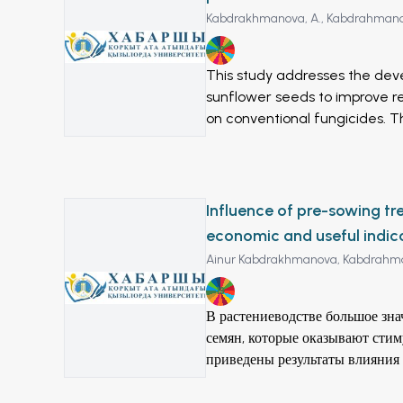
20 mL solution volume, and 
Kabdrakhmanova, A.,
Kabdrahmanov
powders, the adsorption capac
adsorption were demonstrate
13
925.77 mg/g. In addition, Fe3
This study addresses the dev
through an external magnetic 
sunflower seeds to improve r
stayed at 80.1% after six cycl
on conventional fungicides. T
Fe3O4/SiO2@SA composite bead
composition based on gelatin 
separability and good reusabil
agents “Maxim” and “Kruizer.”
research provides novel viewp
protection, support early pl
recyclable, environmentally f
environmental factors.
Influence of pre-sowing t
economic and useful indica
Ainur Kabdrakhmanova,
Kabdrahma
13
В растениеводстве большое зн
семян, которые оказывают стим
приведены результаты влияния
таган и биостимуляторов фунги
этилендиамина янтарной кисло