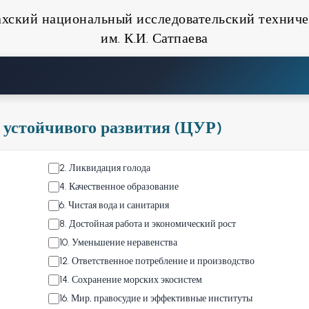
ахский национальный исследовательский техниче
им. К.И. Сатпаева
 устойчивого развития (ЦУР)
2
.
Ликвидация голода
4
.
Качественное образование
6
.
Чистая вода и санитария
8
.
Достойная работа и экономический рост
10
.
Уменьшение неравенства
12
.
Ответственное потребление и производство
14
.
Сохранение морских экосистем
16
.
Мир, правосудие и эффективные институты