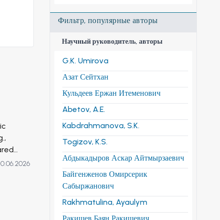
Фильтр, популярные авторы
Научный руководитель, авторы
G.K. Umirova
Азат Сейтхан
Кульдеев Ержан Итеменович
Abetov, A.E.
Kabdrahmanova, S.K.
ic
.,
Togizov, K.S.
ared
Абдыкадыров Аскар Айтмырзаевич
tions,
10.06.2026
es of
Байгенженов Омирсерик
. The
Сабыржанович
e beads
Rakhmatulina, Ayaulym
ntration,
Ракишев Баян Ракишевич