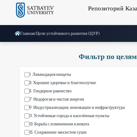
Репозиторий Каз
Главная
/
Цели устойчивого развития (ЦУР)
Фильтр по целям
1
.
Ликвидация нищеты
3
.
Хорошее здоровье и благополучие
5
.
Гендерное равенство
7
.
Недорогая и чистая энергия
9
.
Индустриализация, инновации и инфраструктура
11
.
Устойчивые города и населённые пункты
13
.
Борьба с изменением климата
15
.
Сохранение экосистем суши