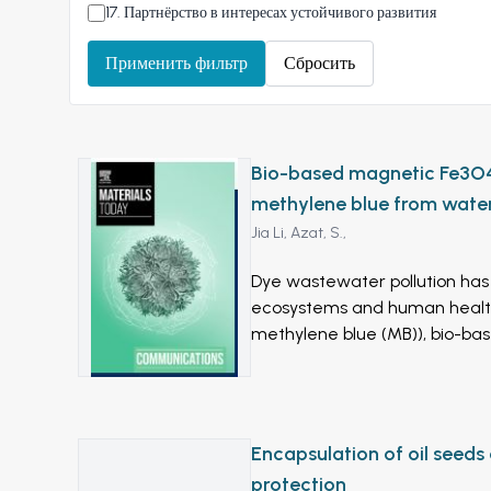
17
.
Партнёрство в интересах устойчивого развития
Применить фильтр
Сбросить
Bio-based magnetic Fe3O4
methylene blue from wate
Jia Li,
Azat, S.,
Dye wastewater pollution has
ecosystems and human health.
methylene blue (MB)), bio-b
through HCl-assisted SiO2 extr
without high pressure, high r
MB were used to explore th
experimental results demons
Encapsulation of oil seeds
reaches 91.75% under optimised
protection