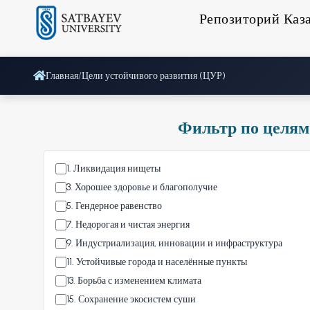
Репозиторий Каз
Главная
/
Цели устойчивого развития (ЦУР)
Фильтр по целям
1
.
Ликвидация нищеты
3
.
Хорошее здоровье и благополучие
5
.
Гендерное равенство
7
.
Недорогая и чистая энергия
9
.
Индустриализация, инновации и инфраструктура
11
.
Устойчивые города и населённые пункты
13
.
Борьба с изменением климата
15
.
Сохранение экосистем суши