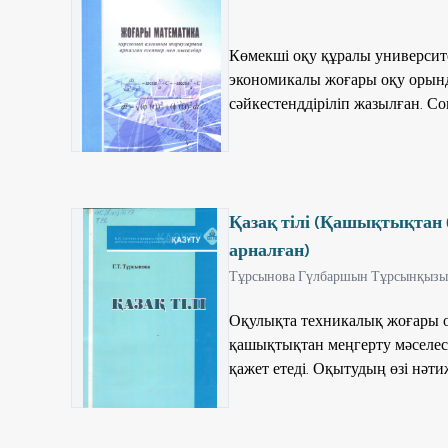
Көмекші оқу құралы университ
экономикалы жоғары оқу орында
сәйкестенддіріліп жазылған. С
сырттай оқитын студенттер де 
Қазақ тілі (Қашықтықтан 
арналған)
Тұрсынова Гүлбаршын Тұрсынқызы
Оқулықта техникалық жоғары о
қашықтықтан меңгерту мәселес
қажет етеді. Оқытудың өзі нәт
байланысты тапсырмалар, практ
ерекшелігін, қабылдау мүмкінд
алынды. Тіл үйренушілерді қаза