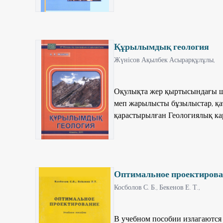
қарастырады. Сонымен қатар, 
электродты процестердің кине
классификациясын, коррозия про
Құрылымдық геология
Мұнда түрлі жағдайлардағы кор
толық қарастырады. Оқу құрал
Жүнісов Ақылбек Асырарқұлұлы,
технологиясы, металлургия жә
Оқулықта жер қыртысындағы шө
меп жарылысты бұзылыстар, қа
қарастырылған Геологиялық ка
көлеміндегі қолданылған арнай
атаулары берілген. Кестеллерм
бойынша білім алатын студентте
Оптимальное проектирова
Косболов С. Б.,
Бекенов Е. Т.,
В учебном пособии излагаются