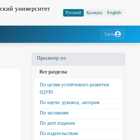
ский университет
Русский
Қазақша
English
Гость
Просмотр по
Все разделы
По целям устойчивого развития
(ЦУР)
По научн. руковод., авторам
По заглавиям
По дате издания
По издательствам