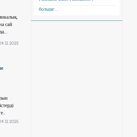
больше ...
микалық,
на сай
да,
24.12.2025
не
арын
стерді
ге
рінің
24.12.2025
ндер
к азамат