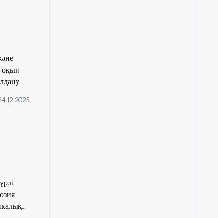
және
н оқып
олдану
амалық
24.12.2025
а
үрлі
озия
никалық
иясын