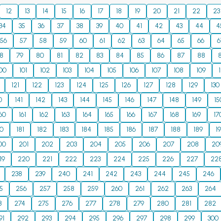
12
13
14
15
16
17
18
19
20
21
22
23
34
35
36
37
38
39
40
41
42
43
44
4
56
57
58
59
60
61
62
63
64
65
66
6
8
79
80
81
82
83
84
85
86
87
88
00
101
102
103
104
105
106
107
108
109
121
122
123
124
125
126
127
128
129
130
0
141
142
143
144
145
146
147
148
149
15
60
161
162
163
164
165
166
167
168
169
17
80
181
182
183
184
185
186
187
188
189
1
00
201
202
203
204
205
206
207
208
20
19
220
221
222
223
224
225
226
227
22
238
239
240
241
242
243
244
245
246
5
256
257
258
259
260
261
262
263
264
3
274
275
276
277
278
279
280
281
282
91
292
293
294
295
296
297
298
299
300