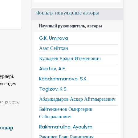
Фильтр, популярные авторы
Научный руководитель, авторы
G.K. Umirova
Азат Сейтхан
Кульдеев Ержан Итеменович
Abetov, A.E.
үрлері,
Kabdrahmanova, S.K.
түгендеу
Togizov, K.S.
рді
Абдыкадыров Аскар Айтмырзаевич
24.12.2025
Байгенженов Омирсерик
Сабыржанович
ен
Rakhmatulina, Ayaulym
алдар
Ракишев Баян Ракишевич