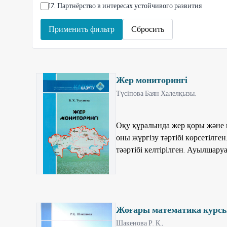
17
.
Партнёрство в интересах устойчивого развития
Применить фильтр
Сбросить
Жер мониторингі
Түсіпова Баян Халелқызы,
Оқу құралында жер қоры және м
оны жүргізу тәртібі көрсетілге
тәәртібі келтірілген. Ауылшар
ерекшеліктері берілген. Қазақс
қорғау шаралары қарастырылған
картография", "Қоршаған орта
магистранттарына, сонымен қат
Жоғары математика курсы
айналысатындардың барлығына
Шакенова Р. К.,