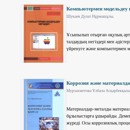
ретінде қалыптастыру мақсаты 
Компьютермен модельдеу н
Шукаев Дулат Нұрмашұлы,
Ұсынылып отырған оқулық әртү
талдаудың негіздері мен әдіст
үйренуге және компьютермен мо
тәсілдерін игеруге арналған. 
қамтамасы" мамандықтарының, 
компьютермен басқару салалары
докторанттарға бағытталған. С
Коррозия және материалд
қолданатын инженерлерге және 
Мурзахметова Ұлбала Асқарбекқызы
Материалдар-металды материал
бұзылыстарға ұшырайды. Демек
жүреді. Осы коррозиялық проце
бұзылу, механикалық тозу (үй