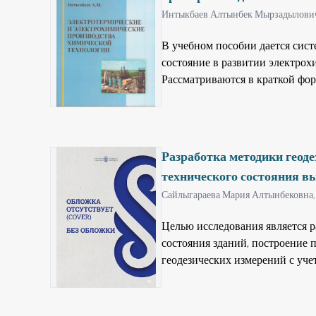
также магистрантам старших к
Интыкбаев Алтынбек Мырзадылови
специализирующихся в области
технологий.
В учебном пособии дается сис
состояние в развитии электрох
Рассматриваются в краткой фо
протекающих на электродах ре
каждом разделе учебного посо
для самостоятельного решения.
специальности 050720 – «Хими
Разработка методики геод
полезно для бакалавров специ
технического состояния в
Сайлыгараева Мария Алтынбековна,
Целью исследования является р
состояния зданий, построение
геодезических измерений с уч
геологической и сейсмической 
районе возможных подземных к