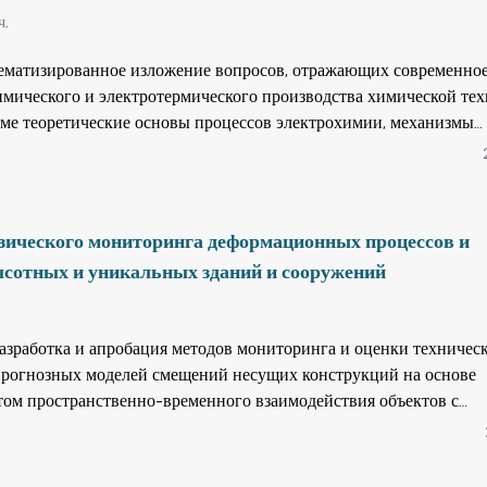
урсов химических, химико-технологических и металлургических 
ч,
 переработки вторичных сырьевых ресурсов и создания малоот
тематизированное изложение вопросов, отражающих современно
имического и электротермического производства химической тех
рме теоретические основы процессов электрохимии, механизмы
акций и некоторые технологические схемы описываемых произво
бия изложены примеры расчетов и даны аналогичные задачи с от
 Предназначено для студентов, бакалавров, обучающихся по
ческая технология неорганических веществ», а также может бы
езического мониторинга деформационных процессов и
альностей металлургического и ядерно-химического направлений
ысотных и уникальных зданий и сооружений
азработка и апробация методов мониторинга и оценки техничес
 прогнозных моделей смещений несущих конструкций на основе
етом пространственно-временного взаимодействия объектов с
средой со значениями энергетического класса землетрясения K=6
олебаний интенсивностью 3-4 балла.