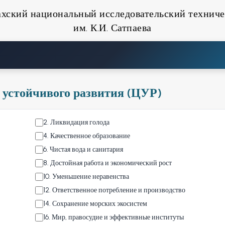
ахский национальный исследовательский техниче
им. К.И. Сатпаева
 устойчивого развития (ЦУР)
2
.
Ликвидация голода
4
.
Качественное образование
6
.
Чистая вода и санитария
8
.
Достойная работа и экономический рост
10
.
Уменьшение неравенства
12
.
Ответственное потребление и производство
14
.
Сохранение морских экосистем
16
.
Мир, правосудие и эффективные институты