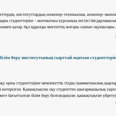
еттердің, институттардың инженер-техникалық, инженер-эконо
ры студенттеріне - математика курсының негізгі бағдарламасы
онымен қатар, бұл құралды мектептің жоғары сынып оқушылары 
пайдалана алады.
білім беру институтының сырттай оқитын студенттері
,
қу орны студенттеріне мемлекеттік тілдің грамматикалық қырл
і көтерілген. Қашықтықтан оқу студенттен шығармашылық іздені
ижеге бағытталған білім беру болғандықтан, қашықтықтан үйрету
икалық жаттығулар, тест сұрақтары берілген. Өзге ұлт студентте
іктерін ескере отырып, танымдық көзқарастарын кеңейтетін мәті
қ тілінің нәрімен сусындатып, адамгершлігі жоғары, талғамы биі