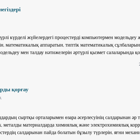
көзделді.
егіздері
рлі күрделі жүйелердегі процестерді компьютермен модельдеу 
ерін, математикалық аппаратын, типтік математикалық сұлбалары
дельдеу мен талдау нәтижелерін әртүрлі қызмет салаларында қ
Оқулық "Ақпараттық жүйелері", "Есептеу техникасы және бағдарл
ақпараттық технологияларды қолдану және әртүрлі процестерді
нда мамандық алатын басқа да студенттер, магистранттар және
онымен катар, бұл кітап компьютермен модельдеуді өз жұмысынд
арды қорғау
басқа мамандарға біраз жаңа ақпарат бере алады.
,
дардың сыртқы орталарымен өзара әсерлесуінің салдарынан әр т
, металды материалдарда химиялық және электрохимиялық корр
стердің салдарынан пайда болатын бұзылу түрлерін, яғни меха
келу) салдарынан болатын материалдардың эрозиясы мен корроз