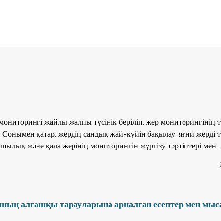
ониторингі жайлы жалпы түсінік беріліп, жер мониторингінің т
н. Сонымен қатар, жердің сандық жай-күйін бақылау, яғни жерді 
уашылық және қала жерінің мониторингін жүргізу тәртіптері мен
тан Республикасы жерінің экологиялық күйі сипатталған және же
. Оқу құралы "Жерге орналастыру", "Кадастр", "Геодезия және
ны инженерлік қорғау" мамандықтарының студенттері мен
ар, жер ресурсттарын қорғау және тиімді пайдалану мәселелерім
ның алғашқы тарауларына арналған есептер мен мыс
 арналған.