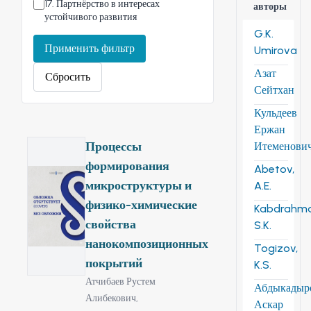
17
.
Партнёрство в интересах
авторы
устойчивого развития
G.K.
Применить фильтр
Umirova
Азат
Сбросить
Сейтхан
Кульдеев
Ержан
Процессы
Итеменови
формирования
Abetov,
микроструктуры и
A.E.
физико-химические
Kabdrahm
свойства
S.K.
нанокомпозиционных
Togizov,
покрытий
K.S.
Атчибаев Рустем
Абдыкадыр
Алибекович,
Аскар