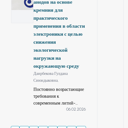
анодов на основе
всего грузооборота и
свыше 57 %
кремния для
пассажирооборота
практического
страны приходится
применения в области
на долю железных
электроники с целью
дорог. При этом доля
снижения
пассажиропотока
экологической
ежегодно составляет
до 20% (около 15
нагрузки на
млрд пкм) по
окружающую среду
сравнению с
Даирбекова Гулдана
грузооборотом
Сиюндыковна,
железнодорожного
Постоянно возрастающие
транспорта.
требования к
современным литий-
06.02.2026
ионным аккумуляторам
сильно стимулировали
поиски надежных