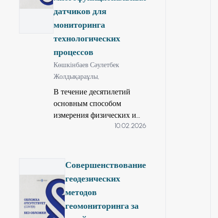
датчиков для
мониторинга
технологических
процессов
Көшкінбаев Сәулетбек
Жолдықараұлы,
В течение десятилетий
основным способом
измерения физических и
10.02.2026
механических явлений
были электрические
датчики
(тензорезистивные,
Совершенствование
струнные,
геодезических
потенциометрические и
методов
тд.). Несмотря на их
геомониторинга за
повсеместное