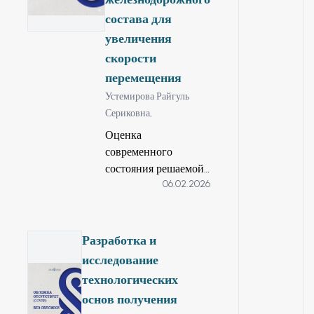
энергосбережения,
состава для
соответствующей
увеличения
технической
скорости
готовности
перемещения
основного горного и
Устемирова Райгуль
транспортного
Сериковна,
оборудования,
контроля и учёта
Оценка
расхода топлива,
современного
планирования и
состояния решаемой
нормирования
06.02.2026
научной или научно
энергорасхода исходя
технологической
из предполагаемых
проблемы. Значение
объёмов извлекаемой
транспорта, в т.ч.
Разработка и
горной массы в
железнодорожного
исследование
планируемом
транспорта в
технологических
периоде.
Казахстане очень
основ получения
велико. Более 68 %