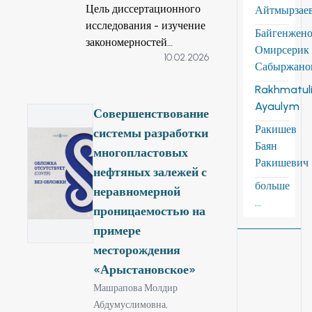
Цель диссертационного
Айтмырзае
исследования - изучение
Байгенжен
закономерностей
Омирсерик
10.02.2026
формирования
Сабыржано
микроструктуры
Rakhmatuli
композиционных
Ayaulym
покрытий на основе
Совершенствование
хрома,
Ракишев
системы разработки
модифицированных
Баян
многопластовых
наноразмерными
Ракишевич
нефтяных залежей с
частицами (С, SiO2),
больше
неравномерной
гетерогенных двойных
...
Fe-W(Мо), Тi-Co(Mn) и
проницаемостью на
тройных Fe-Co-W
примере
систем, полученных
месторождения
электролитическим
«Арыстановское»
методом, а также
Машрапова Молдир
исследование их физико-
Абдумуслимовна,
химических и