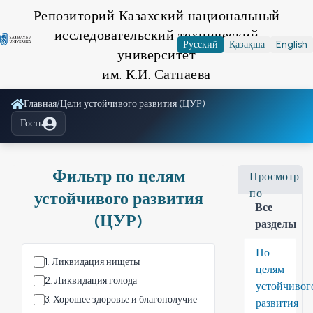
Репозиторий Казахский национальный
исследовательский технический
Русский
Қазақша
English
университет
им. К.И. Сатпаева
Главная
/
Цели устойчивого развития (ЦУР)
Гость
Фильтр по целям
Просмотр
по
устойчивого развития
Все
(ЦУР)
разделы
По
1
.
Ликвидация нищеты
целям
2
.
Ликвидация голода
устойчивог
3
.
Хорошее здоровье и благополучие
развития