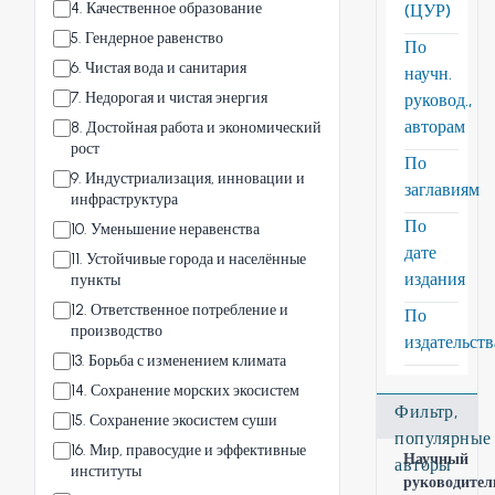
4
.
Качественное образование
(ЦУР)
5
.
Гендерное равенство
По
6
.
Чистая вода и санитария
научн.
7
.
Недорогая и чистая энергия
руковод.,
авторам
8
.
Достойная работа и экономический
рост
По
9
.
Индустриализация, инновации и
заглавиям
инфраструктура
По
10
.
Уменьшение неравенства
дате
11
.
Устойчивые города и населённые
издания
пункты
12
.
Ответственное потребление и
По
производство
издательст
13
.
Борьба с изменением климата
14
.
Сохранение морских экосистем
Фильтр,
15
.
Сохранение экосистем суши
популярные
16
.
Мир, правосудие и эффективные
Научный
авторы
институты
руководител