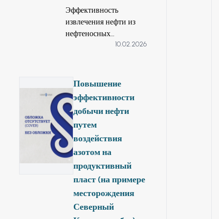
механических свойств.
Эффективность
извлечения нефти из
нефтеносных
10.02.2026
многопластовых
залежей неравномерной
проницаемостью
современными,
Повышение
промышленно
эффективности
освоенными методами
добычи нефти
разработки во всех
путем
нефтедобывающих
воздействия
странах на
сегодняшний день
азотом на
считается
продуктивный
неудовлетворительной,
пласт (на примере
при том что
месторождения
потребление
Северный
нефтепродуктов во