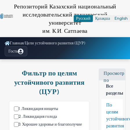
Репозиторий Казахский национальный
исследовательский технический
Русский
Қазақша
English
университет
им. К.И. Сатпаева
Главная
/
Цели устойчивого развития (ЦУР)
Гость
Фильтр по целям
Просмотр
по
устойчивого развития
Все
(ЦУР)
разделы
По
1
.
Ликвидация нищеты
целям
2
.
Ликвидация голода
устойчивог
3
.
Хорошее здоровье и благополучие
развития