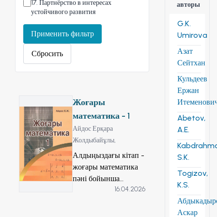
17
.
Партнёрство в интересах
авторы
устойчивого развития
G.K.
Применить фильтр
Umirova
Азат
Сбросить
Сейтхан
Кульдеев
Ержан
Жоғары
Итеменови
математика - 1
Abetov,
Айдос Ерқара
A.E.
Жолдыбайұлы,
Kabdrahm
Алдыңыздағы кітап -
S.K.
жоғары математика
Togizov,
пәні бойынша
K.S.
16.04.2026
техникалық жоғары
Абдыкадыр
оқу орындарының
Аскар
бакалавриат