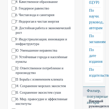
4
.
Качественное образование
(ЦУР)
5
.
Гендерное равенство
По
6
.
Чистая вода и санитария
научн.
7
.
Недорогая и чистая энергия
руковод.,
авторам
8
.
Достойная работа и экономический
рост
По
9
.
Индустриализация, инновации и
заглавиям
инфраструктура
По
10
.
Уменьшение неравенства
дате
11
.
Устойчивые города и населённые
издания
пункты
12
.
Ответственное потребление и
По
производство
издательст
13
.
Борьба с изменением климата
14
.
Сохранение морских экосистем
Фильтр,
15
.
Сохранение экосистем суши
популярные
16
.
Мир, правосудие и эффективные
Научный
авторы
институты
руководител