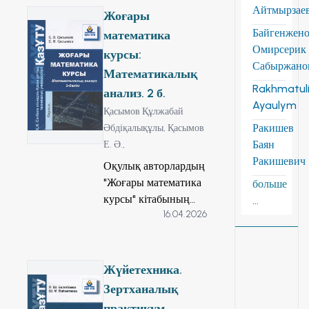
Айтмырзае
деңгейіндегі типтік
Жоғары
оқу бағдарламасына
Байгенжен
математика
сәйкес оқытудың
Омирсерик
курсы:
кредиттік жүйесіне
Сабыржано
Математикалық
арналып жазылған,
Rakhmatuli
анализ. 2 б.
үш бөлімнен тұратын
Ayaulym
кітаптарымыздың
Қасымов Құлжабай
біріншісі. Бұл кітапта
Ракишев
Әбдіқалықұлы,
Қасымов
жоғары
Баян
Е. Ә.,
математиканың
Ракишевич
Оқулық авторлардың
"Сызықтық алгебра,
"Жоғары математика
больше
векторлық алгебра
курсы" кітабының
...
және аналитикалық
16.04.2026
жалғасы, III томның
геометрия
2-бөлімі. Мұнда
элементтері"
санды және
қарастырылған.
функциялық
Жүйетехника.
Әрбір тақырып
тізбектер мен
Зертханалық
мынадай құрылымда
қатарлар, Фурье
практикум