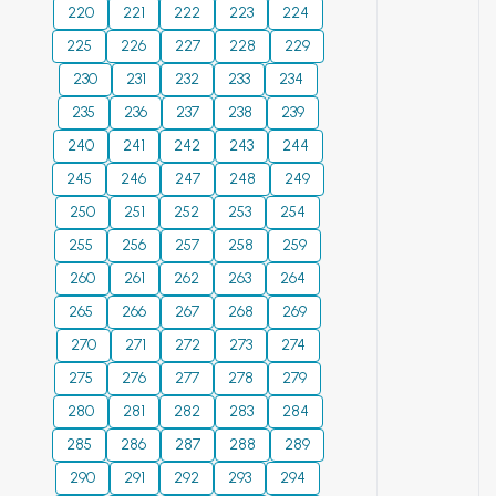
заведений.
220
221
түсінік берілген.
222
223
224
Сондай-ақ, қажетті
225
226
227
228
229
кестелер, суреттер,
230
231
232
233
234
әдебиеттер тізімі
235
236
237
238
239
ұсынылған. Оқулық
240
241
ЖОО мұнай және газ
242
243
244
саласы мамандығы
245
246
247
248
249
магистранттарына,
250
251
252
253
254
студенттеріне және
255
256
257
258
259
колледж
260
261
оқушыларына
262
263
264
арналған.
265
266
267
268
269
270
271
272
273
274
275
276
277
278
279
280
281
282
283
284
285
286
287
288
289
290
291
292
293
294