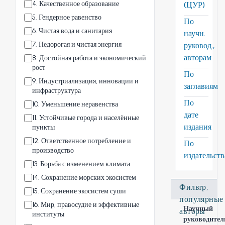
4
.
Качественное образование
(ЦУР)
5
.
Гендерное равенство
По
6
.
Чистая вода и санитария
научн.
7
.
Недорогая и чистая энергия
руковод.,
авторам
8
.
Достойная работа и экономический
рост
По
9
.
Индустриализация, инновации и
заглавиям
инфраструктура
По
10
.
Уменьшение неравенства
дате
11
.
Устойчивые города и населённые
издания
пункты
12
.
Ответственное потребление и
По
производство
издательст
13
.
Борьба с изменением климата
14
.
Сохранение морских экосистем
Фильтр,
15
.
Сохранение экосистем суши
популярные
16
.
Мир, правосудие и эффективные
Научный
авторы
институты
руководител