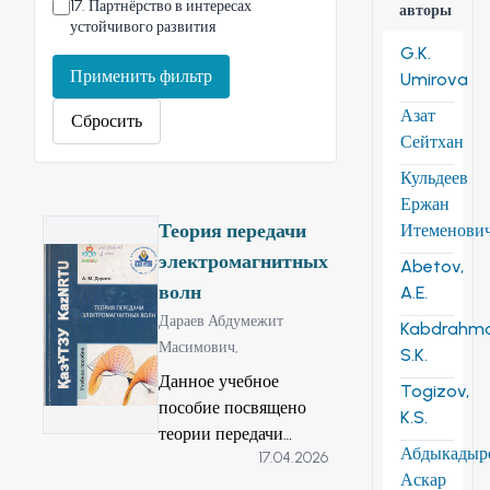
17
.
Партнёрство в интересах
авторы
устойчивого развития
G.K.
Применить фильтр
Umirova
Азат
Сбросить
Сейтхан
Кульдеев
Ержан
Теория передачи
Итеменови
электромагнитных
Abetov,
волн
A.E.
Дараев Абдумежит
Kabdrahm
Масимович,
S.K.
Данное учебное
Togizov,
пособие посвящено
K.S.
теории передачи
Абдыкадыр
17.04.2026
электромагнитных
Аскар
волн в разных средах,