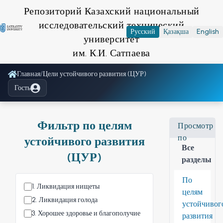
Репозиторий Казахский национальный
исследовательский технический
Русский
Қазақша
English
университет
им. К.И. Сатпаева
Главная
/
Цели устойчивого развития (ЦУР)
Гость
Фильтр по целям
Просмотр
по
устойчивого развития
Все
(ЦУР)
разделы
По
1
.
Ликвидация нищеты
целям
2
.
Ликвидация голода
устойчивог
3
.
Хорошее здоровье и благополучие
развития