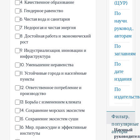
4
.
Качественное образование
(ЦУР)
5
.
Гендерное равенство
По
6
.
Чистая вода и санитария
научн.
7
.
Недорогая и чистая энергия
руковод.,
авторам
8
.
Достойная работа и экономический
рост
По
9
.
Индустриализация, инновации и
заглавиям
инфраструктура
По
10
.
Уменьшение неравенства
дате
11
.
Устойчивые города и населённые
издания
пункты
12
.
Ответственное потребление и
По
производство
издательст
13
.
Борьба с изменением климата
14
.
Сохранение морских экосистем
Фильтр,
15
.
Сохранение экосистем суши
популярные
16
.
Мир, правосудие и эффективные
Научный
авторы
институты
руководител