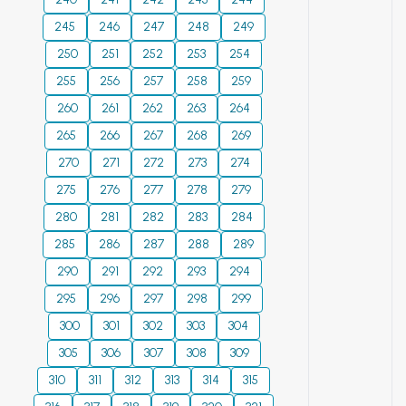
соответствующих
направлений подготовки
245
246
247
248
249
специальностей.
250
251
252
253
254
255
256
257
258
259
260
261
262
263
264
265
266
267
268
269
270
271
272
273
274
275
276
277
278
279
280
281
282
283
284
285
286
287
288
289
290
291
292
293
294
295
296
297
298
299
300
301
302
303
304
305
306
307
308
309
310
311
312
313
314
315