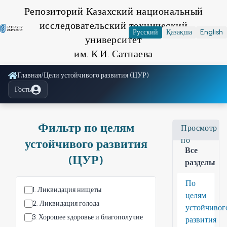
Репозиторий Казахский национальный
исследовательский технический
Русский
Қазақша
English
университет
им. К.И. Сатпаева
Главная
/
Цели устойчивого развития (ЦУР)
Гость
Фильтр по целям
Просмотр
по
устойчивого развития
Все
(ЦУР)
разделы
По
1
.
Ликвидация нищеты
целям
2
.
Ликвидация голода
устойчивог
3
.
Хорошее здоровье и благополучие
развития