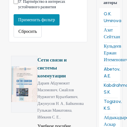
17
.
Партнёрство в интересах
авторы
устойчивого развития
G.K.
Применить фильтр
Umirova
Азат
Сбросить
Сейтхан
Кульдеев
Ержан
Сети связи и
Итеменови
системы
Abetov,
коммутации
A.E.
Дараев Абдумежит
Kabdrahm
Масимович,
Смайлов
S.K.
Нуржигит Куралбаевич,
Togizov,
Джунусов Н. А.,
Байкенова
K.S.
Гульжан Маматовна,
Ибекеев С. Е.,
Абдыкадыр
Аскар
Учебное пособие