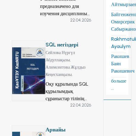
Айтмырзае
предназначено для
изучения дисциплины
Байгенжен
22.04.2026
«Сети связи и системы
Омирсерик
коммутации» для
Сабыржано
специальности
Rakhmatuli
5В071900 -
SQL негіздері
Ayaulym
Радиотехника,
Сейлова Нүргүл
Ракишев
электроника и
Абдуллақызы,
Баян
телекоммуникации. В
Алимсеитова Жұлдыз
Ракишевич
учебном пособии
Кеңесханқызы,
излагаются
больше
Оқу құралында SQL
теоретические основы
...
құрылымдық
построения
сұраныстар тілінің
телекоммуникационных
22.04.2026
негіздері келтірілген.
сетей, этапы и
Дерекқорды басқару
тенденции их развития.
жүйесіне (ДҚБЖ)
Рассмотрены основы
түсінік, клиент-
Арнайы
автоматической
сервер