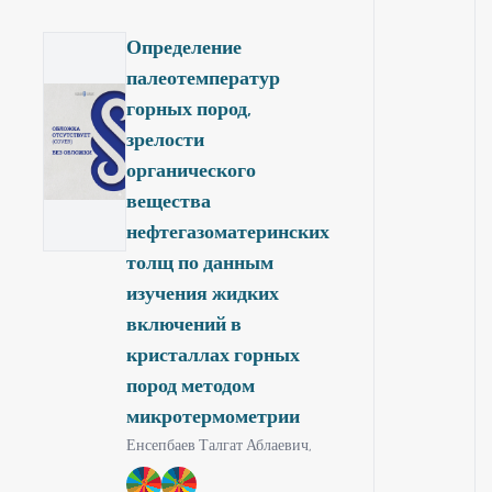
прочностью
соответствующей
Определение
маркам М600-М1000
палеотемператур
горных пород,
зрелости
органического
вещества
нефтегазоматеринских
толщ по данным
изучения жидких
включений в
кристаллах горных
пород методом
микротермометрии
Енсепбаев Талгат Аблаевич,
9
12