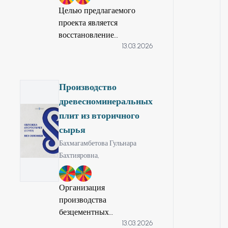
Целью предлагаемого
проекта является
восстановление
13.03.2026
термической истории
осадочных бассейнов и/
или прилегающих
территорий на основе
Производство
анализа газово-жидких
древесноминеральных
включений в кристаллах
плит из вторичного
горных пород с
сырья
использованием метода
Бахмагамбетова Гульнара
микротермометрии, для
Бахтияровна,
более точной оценки
зрелости органического
9
12
вещества и улучшения
Организация
прогнозирования
производства
нефтегазовых
безцементных
потенциалов
13.03.2026
древесноминеральных