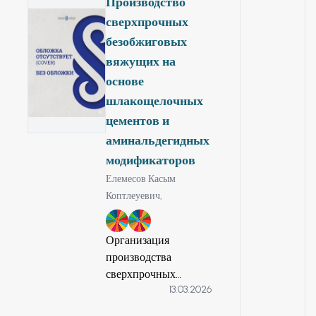
Производство
состояния породного
сверхпрочных
массива, анализом
безобжиговых
напряженно-
вяжущих на
деформированного
основе
состояния и
определением
шлакощелочных
факторов, влияющих
цементов и
на проявления
аминальдегидных
горных ударов при
модификаторов
ведении подземных
Елемесов Касым
горных работ.
Коптлеуевич,
9
12
Организация
производства
сверхпрочных
13.03.2026
безклинкерных
цементов