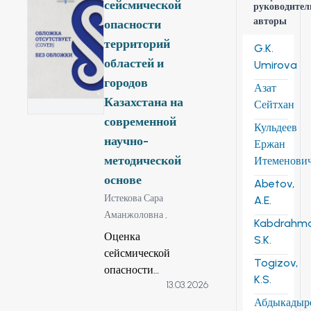
сейсмической
руководител
авторы
опасности
территорий
G.K.
областей и
Umirova
городов
Азат
Казахстана на
Сейтхан
современной
Кульдеев
научно-
Ержан
методической
Итеменови
основе
Abetov,
Истекова Сара
A.E.
Аманжоловна ,
Kabdrahm
Оценка
S.K.
сейсмической
Togizov,
опасности
K.S.
13.03.2026
территорий областей
Абдыкадыр
и городов Казахстана