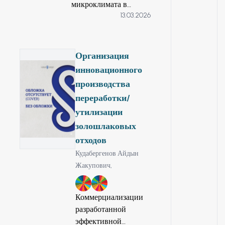
микроклимата в
13.03.2026
помещениях и
создание
эффективного способа
его очистки
Организация
инновационного
производства
переработки/
утилизации
золошлаковых
отходов
Кудабергенов Айдын
Жакупович,
9
12
Коммерциализации
разработанной
эффективной