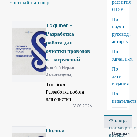
развития
Частный партнер
(ЦУР)
По
ToqLiner -
научн.
Разработка
руковод.,
авторам
робота для
очистки проводов
По
заглавиям
от загрязений
Баянбай Нұрлан
По
Амангелдұлы,
дате
издания
ToqLiner -
Разработка робота
По
для очистки
издательст
13.03.2026
проводов от
загрязений.
Фильтр,
популярные
Оценка
Научный
авторы