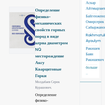
Аскар
на современной
Айтмырзае
научно-методической
Определение
основе.
Байгенжен
физико-
Омирсерик
механических
Сабыржано
свойств горных
Rakhmatuli
пород в виде
Ayaulym
керна диаметром
Ракишев
NQ
Баян
месторождение
Ракишевич
Аксу
больше
Кварцитовые
...
Горки
Молдабаев Серик
Курашович,
Определение
физико-