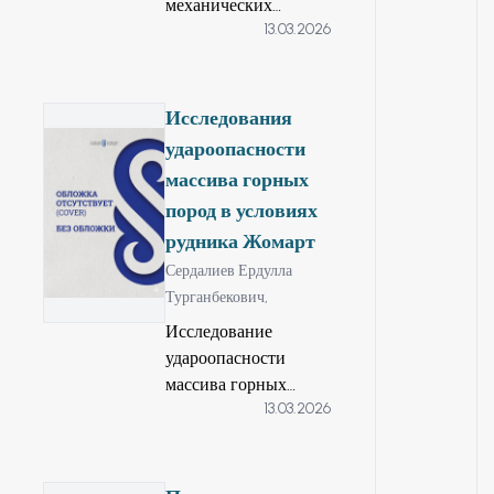
механических
13.03.2026
свойств горных
пород в виде керна
диаметром NQ
месторождение Аксу
Исследования
Кварцитовые Горки.
удароопасности
массива горных
пород в условиях
рудника Жомарт
Сердалиев Ердулла
Турганбекович,
Исследование
удароопасности
массива горных
13.03.2026
пород в условиях
рудника «Жомарт» с
оценкой
геомеханического