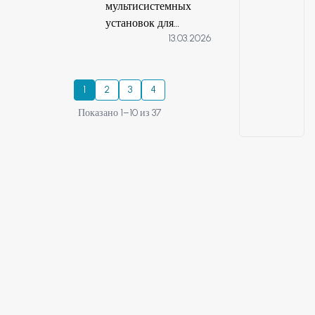
мультисистемных
установок для
13.03.2026
очистки хоз-бытовых
и питьевых вод
1
2
3
4
Показано 1–10 из 37