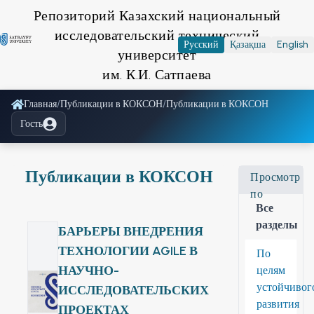
Репозиторий Казахский национальный
исследовательский технический
Русский
Қазақша
English
университет
им. К.И. Сатпаева
Главная
/
Публикации в КОКСОН
/
Публикации в КОКСОН
Гость
Публикации в КОКСОН
Просмотр
по
Все
разделы
БАРЬЕРЫ ВНЕДРЕНИЯ
ТЕХНОЛОГИИ AGILE В
По
НАУЧНО-
целям
устойчивог
ИССЛЕДОВАТЕЛЬСКИХ
развития
ПРОЕКТАХ