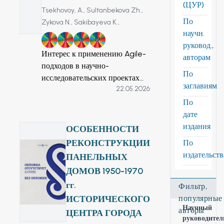
(ЦУР)
Tsekhovoy, A.,
Sultanbekova Zh.,
По
Zykova N.,
Sakibayeva K.,
научн.
4
8
16
17
руковод.,
Интерес к применению Agile-
авторам
подходов в научно-
По
исследовательских проектах
заглавиям
22.05.2026
(НИР) стабильно растёт,
однако перенос практик,
По
сложившихся в ИТ-индустрии,
дате
в академическую среду
издания
ОСОБЕННОСТИ
сталкивается с разнородными
РЕКОНСТРУКЦИИ
По
препятствиями. В статье
издательст
ПАНЕЛЬНЫХ
проведены систематизация и
ДОМОВ 1950-1970
критический анализ барьеров
гг.
внедрения Agile в контексте
Фильтр,
НИР на основе
ИСТОРИЧЕСКОГО
популярные
Научный
систематического обзора
авторы
ЦЕНТРА ГОРОДА
руководител
литературы (PRISMA) и