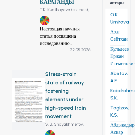
КАРАГАНДЫ
авторы
библиометрического чтения
T.K. Kuatbayeva (соавтор),
публикаций (Scopus, 2015–
G.K.
2025) с дополнительным
12
Umirova
учётом русскоязычных
Настоящая научная
Азат
источников. Предложена
статья посвящена
Сейтхан
унифицированная таксономия
исследованию
Кульдеев
барьеров из семи категорий:
22.05.2026
перспектив
Ержан
институциональнорегуляторные,
реконструкции жилого
Итеменови
процессно-организационные,
фонда исторического
культурно-психологические,
центра города
Abetov,
Stress-strain
компетентностные,
Караганды,
A.E.
state of railway
технологические,
представленного
fastening
Kabdrahm
стейкхолдерские и научно-
панельными домами,
S.K.
elements under
методологические (дизайн
построенными в период
исследования, валидность/
high-speed train
Togizov,
с 1950-е по 1970-е годы.
надёжность,
K.S.
В исследовании
movement
воспроизводимость, метрики).
проведен анализ
S. B. Shayakhmetov,
Абдыкадыр
Применена двухуровневая
архитектурных
Аскар
12